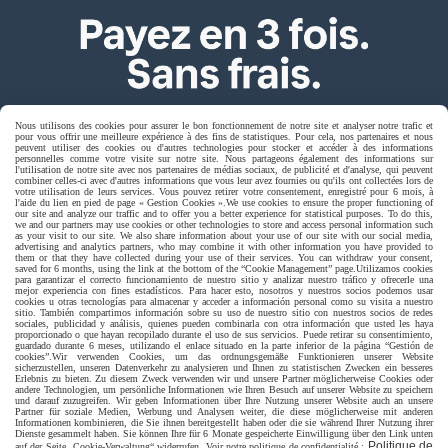
Nous utilisons des cookies pour assurer le bon fonctionnement de notre site et analyser notre trafic et
pour vous offrir une meilleure expérience à des fins de statistiques. Pour cela, nos partenaires et nous
peuvent utiliser des cookies ou d'autres technologies pour stocker et accéder à des informations
personnelles comme votre visite sur notre site. Nous partageons également des informations sur
l'utilisation de notre site avec nos partenaires de médias sociaux, de publicité et d'analyse, qui peuvent
combiner celles-ci avec d'autres informations que vous leur avez fournies ou qu'ils ont collectées lors de
votre utilisation de leurs services. Vous pouvez retirer votre consentement, enregistré pour 6 mois, à
l'aide du lien en pied de page « Gestion Cookies ».
We use cookies to ensure the proper functioning of
our site and analyze our traffic and to offer you a better experience for statistical purposes. To do this,
Livraison rapide
we and our partners may use cookies or other technologies to store and access personal information such
as your visit to our site. We also share information about your use of our site with our social media,
advertising and analytics partners, who may combine it with other information you have provided to
them or that they have collected during your use of their services. You can withdraw your consent,
saved for 6 months, using the link at the bottom of the “Cookie Management” page.
Utilizamos cookies
para garantizar el correcto funcionamiento de nuestro sitio y analizar nuestro tráfico y ofrecerle una
mejor experiencia con fines estadísticos. Para hacer esto, nosotros y nuestros socios podemos usar
cookies u otras tecnologías para almacenar y acceder a información personal como su visita a nuestro
sitio. También compartimos información sobre su uso de nuestro sitio con nuestros socios de redes
sociales, publicidad y análisis, quienes pueden combinarla con otra información que usted les haya
proporcionado o que hayan recopilado durante el uso de sus servicios. Puede retirar su consentimiento,
guardado durante 6 meses, utilizando el enlace situado en la parte inferior de la página “Gestión de
cookies”.
Wir verwenden Cookies, um das ordnungsgemäße Funktionieren unserer Website
sicherzustellen, unseren Datenverkehr zu analysieren und Ihnen zu statistischen Zwecken ein besseres
livraison à domicile France et union europeen
Erlebnis zu bieten. Zu diesem Zweck verwenden wir und unsere Partner möglicherweise Cookies oder
andere Technologien, um persönliche Informationen wie Ihren Besuch auf unserer Website zu speichern
und darauf zuzugreifen. Wir geben Informationen über Ihre Nutzung unserer Website auch an unsere
Partner für soziale Medien, Werbung und Analysen weiter, die diese möglicherweise mit anderen
Informationen kombinieren, die Sie ihnen bereitgestellt haben oder die sie während Ihrer Nutzung ihrer
Dienste gesammelt haben. Sie können Ihre für 6 Monate gespeicherte Einwilligung über den Link unten
Politique de
auf der Seite „Cookie-Verwaltung“ widerrufen. Voir notre politique de confidentialité :