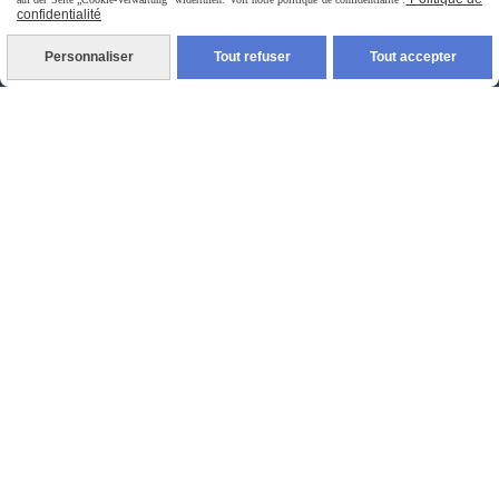
confidentialité
Personnaliser
Tout refuser
Tout accepter
Livraison rapide
livraison à domicile France et union europeen
livraison en point relais France