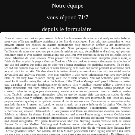
Notre équipe
vous répond 7J/7
depuis le formulaire
Nous utilisons des cookies pour assurer le bon fonctionnement de notre site et analyser notre trafic et
pour vous offrir une meilleure expérience à des fins de statistiques. Pour cela, nos partenaires et nous
CONTACT
peuvent utiliser des cookies ou d'autres technologies pour stocker et accéder à des informations
personnelles comme votre visite sur notre site. Nous partageons également des informations sur
l'utilisation de notre site avec nos partenaires de médias sociaux, de publicité et d'analyse, qui peuvent
combiner celles-ci avec d'autres informations que vous leur avez fournies ou qu'ils ont collectées lors de
votre utilisation de leurs services. Vous pouvez retirer votre consentement, enregistré pour 6 mois, à
l'aide du lien en pied de page « Gestion Cookies ».
We use cookies to ensure the proper functioning of
our site and analyze our traffic and to offer you a better experience for statistical purposes. To do this,
we and our partners may use cookies or other technologies to store and access personal information such
as your visit to our site. We also share information about your use of our site with our social media,
Paiement sécurisé
advertising and analytics partners, who may combine it with other information you have provided to
them or that they have collected during your use of their services. You can withdraw your consent,
saved for 6 months, using the link at the bottom of the “Cookie Management” page.
Utilizamos cookies
para garantizar el correcto funcionamiento de nuestro sitio y analizar nuestro tráfico y ofrecerle una
mejor experiencia con fines estadísticos. Para hacer esto, nosotros y nuestros socios podemos usar
cookies u otras tecnologías para almacenar y acceder a información personal como su visita a nuestro
sitio. También compartimos información sobre su uso de nuestro sitio con nuestros socios de redes
sociales, publicidad y análisis, quienes pueden combinarla con otra información que usted les haya
proporcionado o que hayan recopilado durante el uso de sus servicios. Puede retirar su consentimiento,
guardado durante 6 meses, utilizando el enlace situado en la parte inferior de la página “Gestión de
cookies”.
Wir verwenden Cookies, um das ordnungsgemäße Funktionieren unserer Website
sicherzustellen, unseren Datenverkehr zu analysieren und Ihnen zu statistischen Zwecken ein besseres
Erlebnis zu bieten. Zu diesem Zweck verwenden wir und unsere Partner möglicherweise Cookies oder
andere Technologien, um persönliche Informationen wie Ihren Besuch auf unserer Website zu speichern
und darauf zuzugreifen. Wir geben Informationen über Ihre Nutzung unserer Website auch an unsere
Partner für soziale Medien, Werbung und Analysen weiter, die diese möglicherweise mit anderen
Informationen kombinieren, die Sie ihnen bereitgestellt haben oder die sie während Ihrer Nutzung ihrer
Dienste gesammelt haben. Sie können Ihre für 6 Monate gespeicherte Einwilligung über den Link unten
Politique de
auf der Seite „Cookie-Verwaltung“ widerrufen. Voir notre politique de confidentialité :