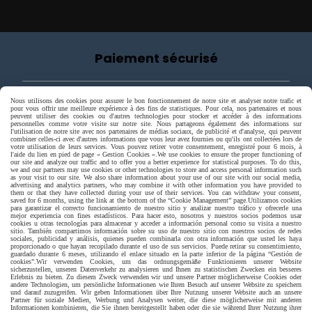
Paiement sécurisé
Nous utilisons des cookies pour assurer le bon fonctionnement de notre site et analyser notre trafic et
pour vous offrir une meilleure expérience à des fins de statistiques. Pour cela, nos partenaires et nous
peuvent utiliser des cookies ou d'autres technologies pour stocker et accéder à des informations
personnelles comme votre visite sur notre site. Nous partageons également des informations sur
l'utilisation de notre site avec nos partenaires de médias sociaux, de publicité et d'analyse, qui peuvent
combiner celles-ci avec d'autres informations que vous leur avez fournies ou qu'ils ont collectées lors de
votre utilisation de leurs services. Vous pouvez retirer votre consentement, enregistré pour 6 mois, à
l'aide du lien en pied de page « Gestion Cookies ».
We use cookies to ensure the proper functioning of
our site and analyze our traffic and to offer you a better experience for statistical purposes. To do this,
we and our partners may use cookies or other technologies to store and access personal information such
as your visit to our site. We also share information about your use of our site with our social media,
advertising and analytics partners, who may combine it with other information you have provided to
them or that they have collected during your use of their services. You can withdraw your consent,
saved for 6 months, using the link at the bottom of the “Cookie Management” page.
Utilizamos cookies
para garantizar el correcto funcionamiento de nuestro sitio y analizar nuestro tráfico y ofrecerle una
mejor experiencia con fines estadísticos. Para hacer esto, nosotros y nuestros socios podemos usar
cookies u otras tecnologías para almacenar y acceder a información personal como su visita a nuestro
sitio. También compartimos información sobre su uso de nuestro sitio con nuestros socios de redes
sociales, publicidad y análisis, quienes pueden combinarla con otra información que usted les haya
proporcionado o que hayan recopilado durante el uso de sus servicios. Puede retirar su consentimiento,
guardado durante 6 meses, utilizando el enlace situado en la parte inferior de la página “Gestión de
cookies”.
Wir verwenden Cookies, um das ordnungsgemäße Funktionieren unserer Website
sicherzustellen, unseren Datenverkehr zu analysieren und Ihnen zu statistischen Zwecken ein besseres
Erlebnis zu bieten. Zu diesem Zweck verwenden wir und unsere Partner möglicherweise Cookies oder
Livraison rapide
andere Technologien, um persönliche Informationen wie Ihren Besuch auf unserer Website zu speichern
und darauf zuzugreifen. Wir geben Informationen über Ihre Nutzung unserer Website auch an unsere
Partner für soziale Medien, Werbung und Analysen weiter, die diese möglicherweise mit anderen
Informationen kombinieren, die Sie ihnen bereitgestellt haben oder die sie während Ihrer Nutzung ihrer