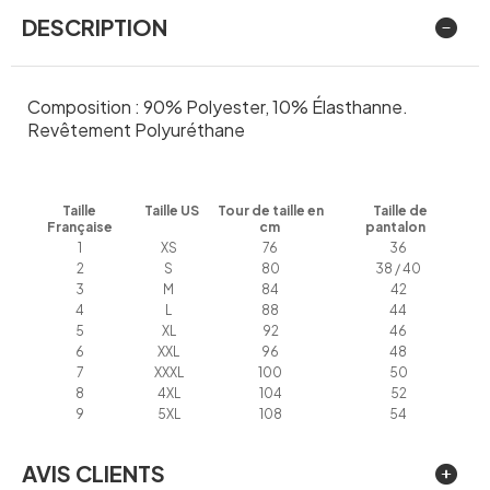
DESCRIPTION
Composition : 90% Polyester, 10% Élasthanne.
Revêtement Polyuréthane
Taille
Taille US
Tour de taille en
Taille de
Française
cm
pantalon
1
XS
76
36
2
S
80
38 / 40
3
M
84
42
4
L
88
44
5
XL
92
46
6
XXL
96
48
7
XXXL
100
50
8
4XL
104
52
9
5XL
108
54
AVIS CLIENTS