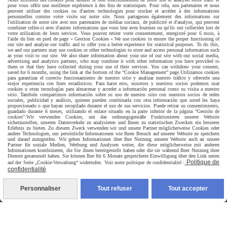
pour vous offrir une meilleure expérience à des fins de statistiques. Pour cela, nos partenaires et nous
peuvent utiliser des cookies ou d'autres technologies pour stocker et accéder à des informations
personnelles comme votre visite sur notre site. Nous partageons également des informations sur
l'utilisation de notre site avec nos partenaires de médias sociaux, de publicité et d'analyse, qui peuvent
combiner celles-ci avec d'autres informations que vous leur avez fournies ou qu'ils ont collectées lors de
votre utilisation de leurs services. Vous pouvez retirer votre consentement, enregistré pour 6 mois, à
l'aide du lien en pied de page « Gestion Cookies ».
We use cookies to ensure the proper functioning of
our site and analyze our traffic and to offer you a better experience for statistical purposes. To do this,
we and our partners may use cookies or other technologies to store and access personal information such
as your visit to our site. We also share information about your use of our site with our social media,
advertising and analytics partners, who may combine it with other information you have provided to
them or that they have collected during your use of their services. You can withdraw your consent,
Livraison rapide
saved for 6 months, using the link at the bottom of the “Cookie Management” page.
Utilizamos cookies
para garantizar el correcto funcionamiento de nuestro sitio y analizar nuestro tráfico y ofrecerle una
mejor experiencia con fines estadísticos. Para hacer esto, nosotros y nuestros socios podemos usar
cookies u otras tecnologías para almacenar y acceder a información personal como su visita a nuestro
sitio. También compartimos información sobre su uso de nuestro sitio con nuestros socios de redes
sociales, publicidad y análisis, quienes pueden combinarla con otra información que usted les haya
proporcionado o que hayan recopilado durante el uso de sus servicios. Puede retirar su consentimiento,
guardado durante 6 meses, utilizando el enlace situado en la parte inferior de la página “Gestión de
cookies”.
Wir verwenden Cookies, um das ordnungsgemäße Funktionieren unserer Website
sicherzustellen, unseren Datenverkehr zu analysieren und Ihnen zu statistischen Zwecken ein besseres
Erlebnis zu bieten. Zu diesem Zweck verwenden wir und unsere Partner möglicherweise Cookies oder
andere Technologien, um persönliche Informationen wie Ihren Besuch auf unserer Website zu speichern
und darauf zuzugreifen. Wir geben Informationen über Ihre Nutzung unserer Website auch an unsere
Partner für soziale Medien, Werbung und Analysen weiter, die diese möglicherweise mit anderen
Informationen kombinieren, die Sie ihnen bereitgestellt haben oder die sie während Ihrer Nutzung ihrer
livraison à domicile France et union europeen
Dienste gesammelt haben. Sie können Ihre für 6 Monate gespeicherte Einwilligung über den Link unten
Politique de
auf der Seite „Cookie-Verwaltung“ widerrufen. Voir notre politique de confidentialité :
confidentialité
Personnaliser
Tout refuser
Tout accepter
livraison en point relais France