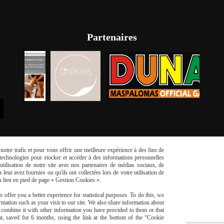
Partenaires
otre trafic et pour vous offrir une meilleure expérience à des fins de
s technologies pour stocker et accéder à des informations personnelles
tilisation de notre site avec nos partenaires de médias sociaux, de
leur avez fournies ou qu'ils ont collectées lors de votre utilisation de
du lien en pied de page « Gestion Cookies ».
risé
Li
 offer you a better experience for statistical purposes. To do this, we
mation such as your visit to our site. We also share information about
y combine it with other information you have provided to them or that
t, saved for 6 months, using the link at the bottom of the “Cookie