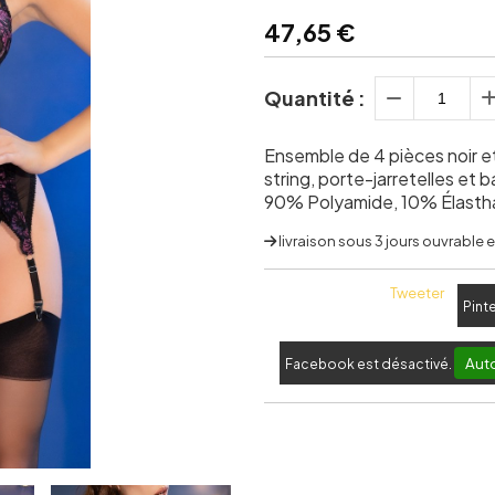
47,65
€
Quantité :
Ensemble de 4 pièces noir e
string, porte-jarretelles et 
90% Polyamide, 10% Élast
livraison sous 3 jours ouvrable
Tweeter
Pint
Auto
Facebook est désactivé.