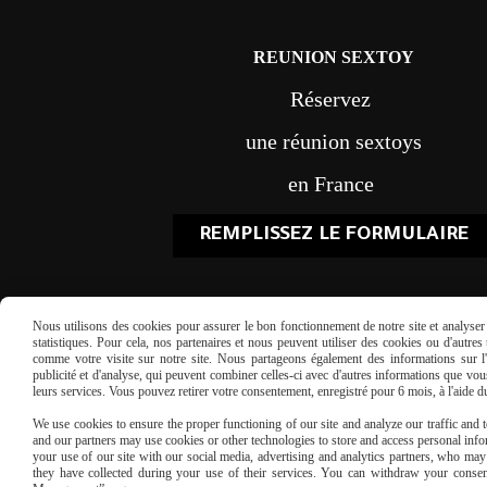
REUNION SEXTOY
Réservez
une réunion sextoys
en France
REMPLISSEZ LE FORMULAIRE
Nous utilisons des cookies pour assurer le bon fonctionnement de notre site et analyser n
statistiques. Pour cela, nos partenaires et nous peuvent utiliser des cookies ou d'autre
comme votre visite sur notre site. Nous partageons également des informations sur l'u
publicité et d'analyse, qui peuvent combiner celles-ci avec d'autres informations que vous 
leurs services. Vous pouvez retirer votre consentement, enregistré pour 6 mois, à l'aide 
Paiement sécu
We use cookies to ensure the proper functioning of our site and analyze our traffic and to
and our partners may use cookies or other technologies to store and access personal infor
your use of our site with our social media, advertising and analytics partners, who ma
they have collected during your use of their services. You can withdraw your consen