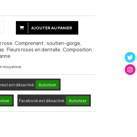
AJOUTER AU PANIER
t rose. Comprenant : soutien-gorge,
bas. Fleurs roses en dentelle. Composition :
hanne
 en moyenne
Autoriser
erest est désactivé.
riser
Autoriser
Facebook est désactivé.