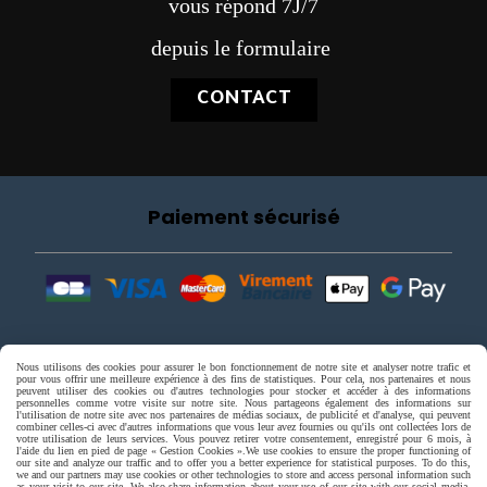
vous répond 7J/7
depuis le formulaire
CONTACT
Paiement sécurisé
Nous utilisons des cookies pour assurer le bon fonctionnement de notre site et analyser notre trafic et
pour vous offrir une meilleure expérience à des fins de statistiques. Pour cela, nos partenaires et nous
peuvent utiliser des cookies ou d'autres technologies pour stocker et accéder à des informations
personnelles comme votre visite sur notre site. Nous partageons également des informations sur
l'utilisation de notre site avec nos partenaires de médias sociaux, de publicité et d'analyse, qui peuvent
combiner celles-ci avec d'autres informations que vous leur avez fournies ou qu'ils ont collectées lors de
votre utilisation de leurs services. Vous pouvez retirer votre consentement, enregistré pour 6 mois, à
l'aide du lien en pied de page « Gestion Cookies ».
We use cookies to ensure the proper functioning of
our site and analyze our traffic and to offer you a better experience for statistical purposes. To do this,
we and our partners may use cookies or other technologies to store and access personal information such
as your visit to our site. We also share information about your use of our site with our social media,