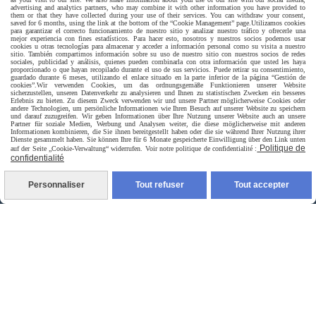
advertising and analytics partners, who may combine it with other information you have provided to
them or that they have collected during your use of their services. You can withdraw your consent,
saved for 6 months, using the link at the bottom of the “Cookie Management” page.
Utilizamos cookies
para garantizar el correcto funcionamiento de nuestro sitio y analizar nuestro tráfico y ofrecerle una
mejor experiencia con fines estadísticos. Para hacer esto, nosotros y nuestros socios podemos usar
cookies u otras tecnologías para almacenar y acceder a información personal como su visita a nuestro
Livraison rapide
sitio. También compartimos información sobre su uso de nuestro sitio con nuestros socios de redes
sociales, publicidad y análisis, quienes pueden combinarla con otra información que usted les haya
proporcionado o que hayan recopilado durante el uso de sus servicios. Puede retirar su consentimiento,
guardado durante 6 meses, utilizando el enlace situado en la parte inferior de la página “Gestión de
cookies”.
Wir verwenden Cookies, um das ordnungsgemäße Funktionieren unserer Website
sicherzustellen, unseren Datenverkehr zu analysieren und Ihnen zu statistischen Zwecken ein besseres
Erlebnis zu bieten. Zu diesem Zweck verwenden wir und unsere Partner möglicherweise Cookies oder
andere Technologien, um persönliche Informationen wie Ihren Besuch auf unserer Website zu speichern
und darauf zuzugreifen. Wir geben Informationen über Ihre Nutzung unserer Website auch an unsere
Partner für soziale Medien, Werbung und Analysen weiter, die diese möglicherweise mit anderen
Informationen kombinieren, die Sie ihnen bereitgestellt haben oder die sie während Ihrer Nutzung ihrer
Dienste gesammelt haben. Sie können Ihre für 6 Monate gespeicherte Einwilligung über den Link unten
Politique de
auf der Seite „Cookie-Verwaltung“ widerrufen. Voir notre politique de confidentialité :
confidentialité
livraison à domicile France et union europeen
Personnaliser
Tout refuser
Tout accepter
livraison en point relais France