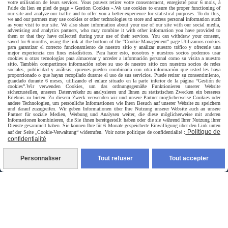
votre utilisation de leurs services. Vous pouvez retirer votre consentement, enregistré pour 6 mois, à
l'aide du lien en pied de page « Gestion Cookies ».
We use cookies to ensure the proper functioning of
our site and analyze our traffic and to offer you a better experience for statistical purposes. To do this,
we and our partners may use cookies or other technologies to store and access personal information such
as your visit to our site. We also share information about your use of our site with our social media,
advertising and analytics partners, who may combine it with other information you have provided to
them or that they have collected during your use of their services. You can withdraw your consent,
saved for 6 months, using the link at the bottom of the “Cookie Management” page.
Utilizamos cookies
para garantizar el correcto funcionamiento de nuestro sitio y analizar nuestro tráfico y ofrecerle una
mejor experiencia con fines estadísticos. Para hacer esto, nosotros y nuestros socios podemos usar
Livraison rapide
cookies u otras tecnologías para almacenar y acceder a información personal como su visita a nuestro
sitio. También compartimos información sobre su uso de nuestro sitio con nuestros socios de redes
sociales, publicidad y análisis, quienes pueden combinarla con otra información que usted les haya
proporcionado o que hayan recopilado durante el uso de sus servicios. Puede retirar su consentimiento,
guardado durante 6 meses, utilizando el enlace situado en la parte inferior de la página “Gestión de
cookies”.
Wir verwenden Cookies, um das ordnungsgemäße Funktionieren unserer Website
sicherzustellen, unseren Datenverkehr zu analysieren und Ihnen zu statistischen Zwecken ein besseres
Erlebnis zu bieten. Zu diesem Zweck verwenden wir und unsere Partner möglicherweise Cookies oder
andere Technologien, um persönliche Informationen wie Ihren Besuch auf unserer Website zu speichern
und darauf zuzugreifen. Wir geben Informationen über Ihre Nutzung unserer Website auch an unsere
Partner für soziale Medien, Werbung und Analysen weiter, die diese möglicherweise mit anderen
Informationen kombinieren, die Sie ihnen bereitgestellt haben oder die sie während Ihrer Nutzung ihrer
Dienste gesammelt haben. Sie können Ihre für 6 Monate gespeicherte Einwilligung über den Link unten
Politique de
auf der Seite „Cookie-Verwaltung“ widerrufen. Voir notre politique de confidentialité :
livraison à domicile France et union europeen
confidentialité
Personnaliser
Tout refuser
Tout accepter
livraison en point relais France