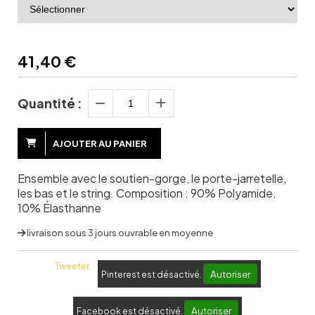
41,40
€
Quantité :
AJOUTER AU PANIER
Ensemble avec le soutien-gorge, le porte-jarretelle,
les bas et le string. Composition : 90% Polyamide,
10% Élasthanne
livraison sous 3 jours ouvrable en moyenne
Tweeter
Autoriser
Pinterest est désactivé.
Autoriser
Facebook est désactivé.