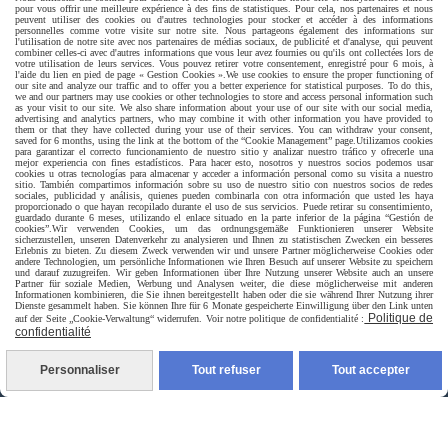
pour vous offrir une meilleure expérience à des fins de statistiques. Pour cela, nos partenaires et nous
depuis le formulaire
peuvent utiliser des cookies ou d'autres technologies pour stocker et accéder à des informations
personnelles comme votre visite sur notre site. Nous partageons également des informations sur
l'utilisation de notre site avec nos partenaires de médias sociaux, de publicité et d'analyse, qui peuvent
combiner celles-ci avec d'autres informations que vous leur avez fournies ou qu'ils ont collectées lors de
CONTACT
votre utilisation de leurs services. Vous pouvez retirer votre consentement, enregistré pour 6 mois, à
l'aide du lien en pied de page « Gestion Cookies ».
We use cookies to ensure the proper functioning of
our site and analyze our traffic and to offer you a better experience for statistical purposes. To do this,
we and our partners may use cookies or other technologies to store and access personal information such
as your visit to our site. We also share information about your use of our site with our social media,
advertising and analytics partners, who may combine it with other information you have provided to
them or that they have collected during your use of their services. You can withdraw your consent,
saved for 6 months, using the link at the bottom of the “Cookie Management” page.
Utilizamos cookies
para garantizar el correcto funcionamiento de nuestro sitio y analizar nuestro tráfico y ofrecerle una
mejor experiencia con fines estadísticos. Para hacer esto, nosotros y nuestros socios podemos usar
Paiement sécurisé
cookies u otras tecnologías para almacenar y acceder a información personal como su visita a nuestro
sitio. También compartimos información sobre su uso de nuestro sitio con nuestros socios de redes
sociales, publicidad y análisis, quienes pueden combinarla con otra información que usted les haya
proporcionado o que hayan recopilado durante el uso de sus servicios. Puede retirar su consentimiento,
guardado durante 6 meses, utilizando el enlace situado en la parte inferior de la página “Gestión de
cookies”.
Wir verwenden Cookies, um das ordnungsgemäße Funktionieren unserer Website
sicherzustellen, unseren Datenverkehr zu analysieren und Ihnen zu statistischen Zwecken ein besseres
Erlebnis zu bieten. Zu diesem Zweck verwenden wir und unsere Partner möglicherweise Cookies oder
andere Technologien, um persönliche Informationen wie Ihren Besuch auf unserer Website zu speichern
und darauf zuzugreifen. Wir geben Informationen über Ihre Nutzung unserer Website auch an unsere
Partner für soziale Medien, Werbung und Analysen weiter, die diese möglicherweise mit anderen
Informationen kombinieren, die Sie ihnen bereitgestellt haben oder die sie während Ihrer Nutzung ihrer
Dienste gesammelt haben. Sie können Ihre für 6 Monate gespeicherte Einwilligung über den Link unten
Politique de
auf der Seite „Cookie-Verwaltung“ widerrufen. Voir notre politique de confidentialité :
confidentialité
Personnaliser
Tout refuser
Tout accepter