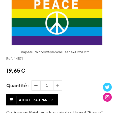
Drapeau Rainbow Symbole Peace 60 x 90cm
Ref :
44571
19,65
€
Quantité :
AJOUTER AU PANIER
Ce drapeau Rainbow a le symbole et le mot "Peace".