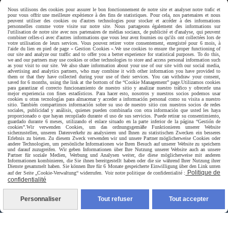
Nous utilisons des cookies pour assurer le bon fonctionnement de notre site et analyser notre trafic et
depuis le formulaire
pour vous offrir une meilleure expérience à des fins de statistiques. Pour cela, nos partenaires et nous
peuvent utiliser des cookies ou d'autres technologies pour stocker et accéder à des informations
personnelles comme votre visite sur notre site. Nous partageons également des informations sur
l'utilisation de notre site avec nos partenaires de médias sociaux, de publicité et d'analyse, qui peuvent
combiner celles-ci avec d'autres informations que vous leur avez fournies ou qu'ils ont collectées lors de
CONTACT
votre utilisation de leurs services. Vous pouvez retirer votre consentement, enregistré pour 6 mois, à
l'aide du lien en pied de page « Gestion Cookies ».
We use cookies to ensure the proper functioning of
our site and analyze our traffic and to offer you a better experience for statistical purposes. To do this,
we and our partners may use cookies or other technologies to store and access personal information such
as your visit to our site. We also share information about your use of our site with our social media,
advertising and analytics partners, who may combine it with other information you have provided to
them or that they have collected during your use of their services. You can withdraw your consent,
saved for 6 months, using the link at the bottom of the “Cookie Management” page.
Utilizamos cookies
para garantizar el correcto funcionamiento de nuestro sitio y analizar nuestro tráfico y ofrecerle una
Paiement sécurisé
mejor experiencia con fines estadísticos. Para hacer esto, nosotros y nuestros socios podemos usar
cookies u otras tecnologías para almacenar y acceder a información personal como su visita a nuestro
sitio. También compartimos información sobre su uso de nuestro sitio con nuestros socios de redes
sociales, publicidad y análisis, quienes pueden combinarla con otra información que usted les haya
proporcionado o que hayan recopilado durante el uso de sus servicios. Puede retirar su consentimiento,
guardado durante 6 meses, utilizando el enlace situado en la parte inferior de la página “Gestión de
cookies”.
Wir verwenden Cookies, um das ordnungsgemäße Funktionieren unserer Website
sicherzustellen, unseren Datenverkehr zu analysieren und Ihnen zu statistischen Zwecken ein besseres
Erlebnis zu bieten. Zu diesem Zweck verwenden wir und unsere Partner möglicherweise Cookies oder
andere Technologien, um persönliche Informationen wie Ihren Besuch auf unserer Website zu speichern
und darauf zuzugreifen. Wir geben Informationen über Ihre Nutzung unserer Website auch an unsere
Partner für soziale Medien, Werbung und Analysen weiter, die diese möglicherweise mit anderen
Informationen kombinieren, die Sie ihnen bereitgestellt haben oder die sie während Ihrer Nutzung ihrer
Dienste gesammelt haben. Sie können Ihre für 6 Monate gespeicherte Einwilligung über den Link unten
Politique de
auf der Seite „Cookie-Verwaltung“ widerrufen. Voir notre politique de confidentialité :
confidentialité
Personnaliser
Tout refuser
Tout accepter