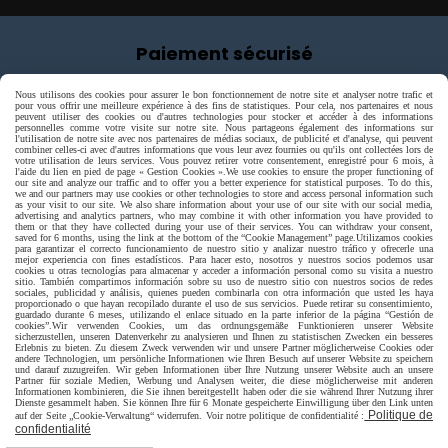
Paiement sécurisé
Nous utilisons des cookies pour assurer le bon fonctionnement de notre site et analyser notre trafic et
pour vous offrir une meilleure expérience à des fins de statistiques. Pour cela, nos partenaires et nous
peuvent utiliser des cookies ou d'autres technologies pour stocker et accéder à des informations
personnelles comme votre visite sur notre site. Nous partageons également des informations sur
l'utilisation de notre site avec nos partenaires de médias sociaux, de publicité et d'analyse, qui peuvent
combiner celles-ci avec d'autres informations que vous leur avez fournies ou qu'ils ont collectées lors de
votre utilisation de leurs services. Vous pouvez retirer votre consentement, enregistré pour 6 mois, à
l'aide du lien en pied de page « Gestion Cookies ».
We use cookies to ensure the proper functioning of
our site and analyze our traffic and to offer you a better experience for statistical purposes. To do this,
we and our partners may use cookies or other technologies to store and access personal information such
as your visit to our site. We also share information about your use of our site with our social media,
advertising and analytics partners, who may combine it with other information you have provided to
them or that they have collected during your use of their services. You can withdraw your consent,
saved for 6 months, using the link at the bottom of the “Cookie Management” page.
Utilizamos cookies
para garantizar el correcto funcionamiento de nuestro sitio y analizar nuestro tráfico y ofrecerle una
mejor experiencia con fines estadísticos. Para hacer esto, nosotros y nuestros socios podemos usar
cookies u otras tecnologías para almacenar y acceder a información personal como su visita a nuestro
sitio. También compartimos información sobre su uso de nuestro sitio con nuestros socios de redes
sociales, publicidad y análisis, quienes pueden combinarla con otra información que usted les haya
proporcionado o que hayan recopilado durante el uso de sus servicios. Puede retirar su consentimiento,
guardado durante 6 meses, utilizando el enlace situado en la parte inferior de la página “Gestión de
cookies”.
Wir verwenden Cookies, um das ordnungsgemäße Funktionieren unserer Website
sicherzustellen, unseren Datenverkehr zu analysieren und Ihnen zu statistischen Zwecken ein besseres
Erlebnis zu bieten. Zu diesem Zweck verwenden wir und unsere Partner möglicherweise Cookies oder
andere Technologien, um persönliche Informationen wie Ihren Besuch auf unserer Website zu speichern
und darauf zuzugreifen. Wir geben Informationen über Ihre Nutzung unserer Website auch an unsere
Livraison rapide
Partner für soziale Medien, Werbung und Analysen weiter, die diese möglicherweise mit anderen
Informationen kombinieren, die Sie ihnen bereitgestellt haben oder die sie während Ihrer Nutzung ihrer
Dienste gesammelt haben. Sie können Ihre für 6 Monate gespeicherte Einwilligung über den Link unten
Politique de
auf der Seite „Cookie-Verwaltung“ widerrufen. Voir notre politique de confidentialité :
confidentialité