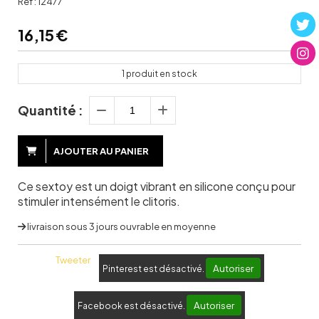
Ref :
12477
16,15
€
1
produit en stock
Quantité :
AJOUTER AU PANIER
Ce sextoy est un doigt vibrant en silicone conçu pour
stimuler intensément le clitoris.
livraison sous 3 jours ouvrable en moyenne
Tweeter
Autoriser
Pinterest est désactivé.
Autoriser
Facebook est désactivé.