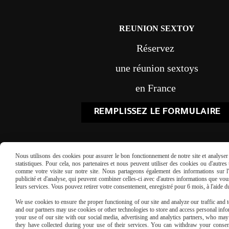
REUNION SEXTOY
Réservez
une réunion sextoys
en France
REMPLISSEZ LE FORMULAIRE
Nous utilisons des cookies pour assurer le bon fonctionnement de notre site et analyser n
statistiques. Pour cela, nos partenaires et nous peuvent utiliser des cookies ou d'autre
comme votre visite sur notre site. Nous partageons également des informations sur l'u
publicité et d'analyse, qui peuvent combiner celles-ci avec d'autres informations que vous 
leurs services. Vous pouvez retirer votre consentement, enregistré pour 6 mois, à l'aide 
Paiement sécu
We use cookies to ensure the proper functioning of our site and analyze our traffic and to
and our partners may use cookies or other technologies to store and access personal infor
your use of our site with our social media, advertising and analytics partners, who ma
they have collected during your use of their services. You can withdraw your consen