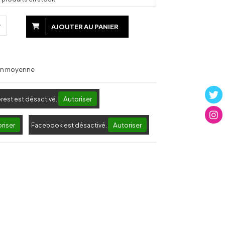
AJOUTER AU PANIER
 en moyenne
Autoriser
erest est désactivé.
riser
Autoriser
Facebook est désactivé.