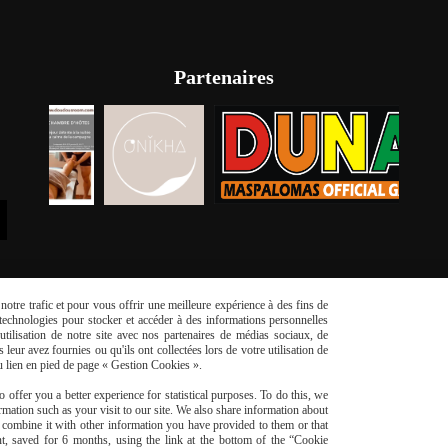
Partenaires
otre trafic et pour vous offrir une meilleure expérience à des fins de
s technologies pour stocker et accéder à des informations personnelles
tilisation de notre site avec nos partenaires de médias sociaux, de
leur avez fournies ou qu'ils ont collectées lors de votre utilisation de
du lien en pied de page « Gestion Cookies ».
risé
Li
 offer you a better experience for statistical purposes. To do this, we
mation such as your visit to our site. We also share information about
y combine it with other information you have provided to them or that
t, saved for 6 months, using the link at the bottom of the “Cookie