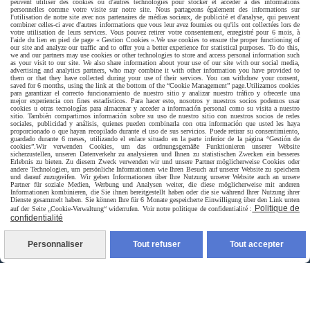
peuvent utiliser des cookies ou d'autres technologies pour stocker et accéder à des informations
personnelles comme votre visite sur notre site. Nous partageons également des informations sur
l'utilisation de notre site avec nos partenaires de médias sociaux, de publicité et d'analyse, qui peuvent
combiner celles-ci avec d'autres informations que vous leur avez fournies ou qu'ils ont collectées lors de
votre utilisation de leurs services. Vous pouvez retirer votre consentement, enregistré pour 6 mois, à
l'aide du lien en pied de page « Gestion Cookies ».
We use cookies to ensure the proper functioning of
our site and analyze our traffic and to offer you a better experience for statistical purposes. To do this,
we and our partners may use cookies or other technologies to store and access personal information such
as your visit to our site. We also share information about your use of our site with our social media,
advertising and analytics partners, who may combine it with other information you have provided to
them or that they have collected during your use of their services. You can withdraw your consent,
saved for 6 months, using the link at the bottom of the “Cookie Management” page.
Utilizamos cookies
Livraison rapide
para garantizar el correcto funcionamiento de nuestro sitio y analizar nuestro tráfico y ofrecerle una
mejor experiencia con fines estadísticos. Para hacer esto, nosotros y nuestros socios podemos usar
cookies u otras tecnologías para almacenar y acceder a información personal como su visita a nuestro
sitio. También compartimos información sobre su uso de nuestro sitio con nuestros socios de redes
sociales, publicidad y análisis, quienes pueden combinarla con otra información que usted les haya
proporcionado o que hayan recopilado durante el uso de sus servicios. Puede retirar su consentimiento,
guardado durante 6 meses, utilizando el enlace situado en la parte inferior de la página “Gestión de
cookies”.
Wir verwenden Cookies, um das ordnungsgemäße Funktionieren unserer Website
sicherzustellen, unseren Datenverkehr zu analysieren und Ihnen zu statistischen Zwecken ein besseres
Erlebnis zu bieten. Zu diesem Zweck verwenden wir und unsere Partner möglicherweise Cookies oder
andere Technologien, um persönliche Informationen wie Ihren Besuch auf unserer Website zu speichern
und darauf zuzugreifen. Wir geben Informationen über Ihre Nutzung unserer Website auch an unsere
Partner für soziale Medien, Werbung und Analysen weiter, die diese möglicherweise mit anderen
Informationen kombinieren, die Sie ihnen bereitgestellt haben oder die sie während Ihrer Nutzung ihrer
Dienste gesammelt haben. Sie können Ihre für 6 Monate gespeicherte Einwilligung über den Link unten
livraison à domicile France et union europeen
Politique de
auf der Seite „Cookie-Verwaltung“ widerrufen. Voir notre politique de confidentialité :
confidentialité
Personnaliser
Tout refuser
Tout accepter
livraison en point relais France