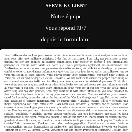
SERVICE CLIENT
Notre équipe
vous répond 7J/7
depuis le formulaire
CONTACT
Nous utilisons des cookies pour assurer le bon fonctionnement de notre site et analyser notre trafic et
pour vous offrir une meilleure expérience à des fins de statistiques. Pour cela, nos partenaires et nous
peuvent utiliser des cookies ou d'autres technologies pour stocker et accéder à des informations
personnelles comme votre visite sur notre site. Nous partageons également des informations sur
l'utilisation de notre site avec nos partenaires de médias sociaux, de publicité et d'analyse, qui peuvent
combiner celles-ci avec d'autres informations que vous leur avez fournies ou qu'ils ont collectées lors de
votre utilisation de leurs services. Vous pouvez retirer votre consentement, enregistré pour 6 mois, à
l'aide du lien en pied de page « Gestion Cookies ».
We use cookies to ensure the proper functioning of
our site and analyze our traffic and to offer you a better experience for statistical purposes. To do this,
Paiement sécurisé
we and our partners may use cookies or other technologies to store and access personal information such
as your visit to our site. We also share information about your use of our site with our social media,
advertising and analytics partners, who may combine it with other information you have provided to
them or that they have collected during your use of their services. You can withdraw your consent,
saved for 6 months, using the link at the bottom of the “Cookie Management” page.
Utilizamos cookies
para garantizar el correcto funcionamiento de nuestro sitio y analizar nuestro tráfico y ofrecerle una
mejor experiencia con fines estadísticos. Para hacer esto, nosotros y nuestros socios podemos usar
cookies u otras tecnologías para almacenar y acceder a información personal como su visita a nuestro
sitio. También compartimos información sobre su uso de nuestro sitio con nuestros socios de redes
sociales, publicidad y análisis, quienes pueden combinarla con otra información que usted les haya
proporcionado o que hayan recopilado durante el uso de sus servicios. Puede retirar su consentimiento,
guardado durante 6 meses, utilizando el enlace situado en la parte inferior de la página “Gestión de
cookies”.
Wir verwenden Cookies, um das ordnungsgemäße Funktionieren unserer Website
sicherzustellen, unseren Datenverkehr zu analysieren und Ihnen zu statistischen Zwecken ein besseres
Erlebnis zu bieten. Zu diesem Zweck verwenden wir und unsere Partner möglicherweise Cookies oder