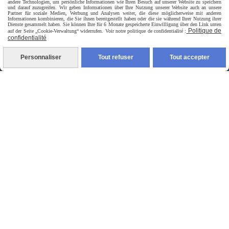
andere Technologien, um persönliche Informationen wie Ihren Besuch auf unserer Website zu speichern
und darauf zuzugreifen. Wir geben Informationen über Ihre Nutzung unserer Website auch an unsere
Partner für soziale Medien, Werbung und Analysen weiter, die diese möglicherweise mit anderen
Informationen kombinieren, die Sie ihnen bereitgestellt haben oder die sie während Ihrer Nutzung ihrer
Dienste gesammelt haben. Sie können Ihre für 6 Monate gespeicherte Einwilligung über den Link unten
Politique de
auf der Seite „Cookie-Verwaltung“ widerrufen. Voir notre politique de confidentialité :
confidentialité
Personnaliser
Tout refuser
Tout accepter
Livraison rapide
livraison à domicile France et union europeen