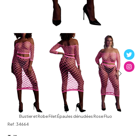
Bustier et Robe Filet Épaules dénudées Rose Fluo
Ref :
34664