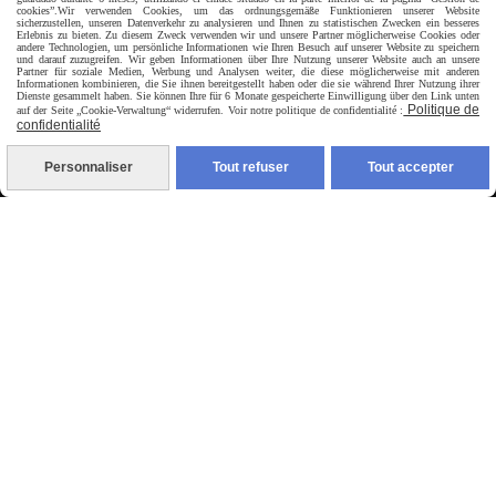
cookies”.
Wir verwenden Cookies, um das ordnungsgemäße Funktionieren unserer Website
sicherzustellen, unseren Datenverkehr zu analysieren und Ihnen zu statistischen Zwecken ein besseres
Erlebnis zu bieten. Zu diesem Zweck verwenden wir und unsere Partner möglicherweise Cookies oder
andere Technologien, um persönliche Informationen wie Ihren Besuch auf unserer Website zu speichern
und darauf zuzugreifen. Wir geben Informationen über Ihre Nutzung unserer Website auch an unsere
Partner für soziale Medien, Werbung und Analysen weiter, die diese möglicherweise mit anderen
Informationen kombinieren, die Sie ihnen bereitgestellt haben oder die sie während Ihrer Nutzung ihrer
Dienste gesammelt haben. Sie können Ihre für 6 Monate gespeicherte Einwilligung über den Link unten
Politique de
auf der Seite „Cookie-Verwaltung“ widerrufen. Voir notre politique de confidentialité :
confidentialité
livraison en point relais France
Personnaliser
Tout refuser
Tout accepter
Autoriser
Facebook est désactivé.
jpsexshop
Mentions Légales
Conditions générales de vente
Se rétracter
Politique de confidentialité
Gestion cookies
Mon Compte