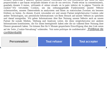
proporcionado o que hayan recopilado durante el uso de sus servicios. Puede retirar su consentimiento,
guardado durante 6 meses, utilizando el enlace situado en la parte inferior de la página “Gestión de
cookies”.
Wir verwenden Cookies, um das ordnungsgemäße Funktionieren unserer Website
sicherzustellen, unseren Datenverkehr zu analysieren und Ihnen zu statistischen Zwecken ein besseres
Erlebnis zu bieten. Zu diesem Zweck verwenden wir und unsere Partner möglicherweise Cookies oder
andere Technologien, um persönliche Informationen wie Ihren Besuch auf unserer Website zu speichern
und darauf zuzugreifen. Wir geben Informationen über Ihre Nutzung unserer Website auch an unsere
Partner für soziale Medien, Werbung und Analysen weiter, die diese möglicherweise mit anderen
Informationen kombinieren, die Sie ihnen bereitgestellt haben oder die sie während Ihrer Nutzung ihrer
Dienste gesammelt haben. Sie können Ihre für 6 Monate gespeicherte Einwilligung über den Link unten
Politique de
auf der Seite „Cookie-Verwaltung“ widerrufen. Voir notre politique de confidentialité :
confidentialité
Personnaliser
Tout refuser
Tout accepter
Livraison rapide
livraison à domicile France et union europeen