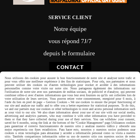
SERVICE CLIENT
Notre équipe
vous répond 7J/7
depuis le formulaire
CONTACT
Nous utilisons des cookies pour assurer le bon fonctionnement de notre site et analyser notre trafic et
pour vous offrir une meilleure expérience à des fins de statistiques. Pour cela, nos partenaires et nous
peuvent utiliser des cookies ou d'autres technologies pour stocker et accéder à des informations
personnelles comme votre visite sur notre site. Nous partageons également des informations sur
l'utilisation de notre site avec nos partenaires de médias sociaux, de publicité et d'analyse, qui peuvent
combiner celles-ci avec d'autres informations que vous leur avez fournies ou qu'ils ont collectées lors de
votre utilisation de leurs services. Vous pouvez retirer votre consentement, enregistré pour 6 mois, à
Paiement sécurisé
l'aide du lien en pied de page « Gestion Cookies ».
We use cookies to ensure the proper functioning of
our site and analyze our traffic and to offer you a better experience for statistical purposes. To do this,
we and our partners may use cookies or other technologies to store and access personal information such
as your visit to our site. We also share information about your use of our site with our social media,
advertising and analytics partners, who may combine it with other information you have provided to
them or that they have collected during your use of their services. You can withdraw your consent,
saved for 6 months, using the link at the bottom of the “Cookie Management” page.
Utilizamos cookies
para garantizar el correcto funcionamiento de nuestro sitio y analizar nuestro tráfico y ofrecerle una
mejor experiencia con fines estadísticos. Para hacer esto, nosotros y nuestros socios podemos usar
cookies u otras tecnologías para almacenar y acceder a información personal como su visita a nuestro
sitio. También compartimos información sobre su uso de nuestro sitio con nuestros socios de redes
sociales, publicidad y análisis, quienes pueden combinarla con otra información que usted les haya