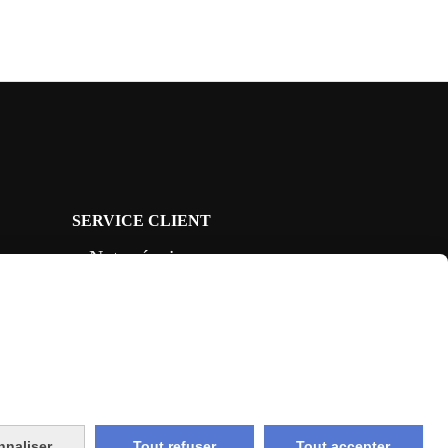
SERVICE CLIENT
Notre équipe
vous répond 7J/7
depuis le formulaire
CONTACT
nnaliser
Tout refuser
Tout accepter