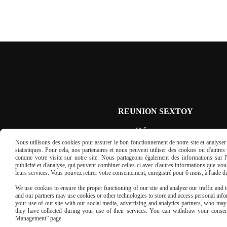
REUNION SEXTOY
Réservez
Nous utilisons des cookies pour assurer le bon fonctionnement de notre site et analyser n
une réunion sextoys
statistiques. Pour cela, nos partenaires et nous peuvent utiliser des cookies ou d'autre
comme votre visite sur notre site. Nous partageons également des informations sur l'u
publicité et d'analyse, qui peuvent combiner celles-ci avec d'autres informations que vous 
en France
leurs services. Vous pouvez retirer votre consentement, enregistré pour 6 mois, à l'aide 
We use cookies to ensure the proper functioning of our site and analyze our traffic and to
REMPLISSEZ LE FORMULAIRE
and our partners may use cookies or other technologies to store and access personal infor
your use of our site with our social media, advertising and analytics partners, who ma
they have collected during your use of their services. You can withdraw your consen
Management” page.