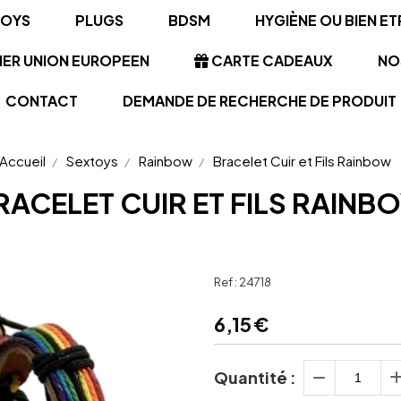
TOYS
PLUGS
BDSM
HYGIÈNE OU BIEN ET
NER UNION EUROPEEN
CARTE CADEAUX
NO
CONTACT
DEMANDE DE RECHERCHE DE PRODUIT
Accueil
Sextoys
Rainbow
Bracelet Cuir et Fils Rainbow
RACELET CUIR ET FILS RAINB
Ref :
24718
6,15
€
Quantité :