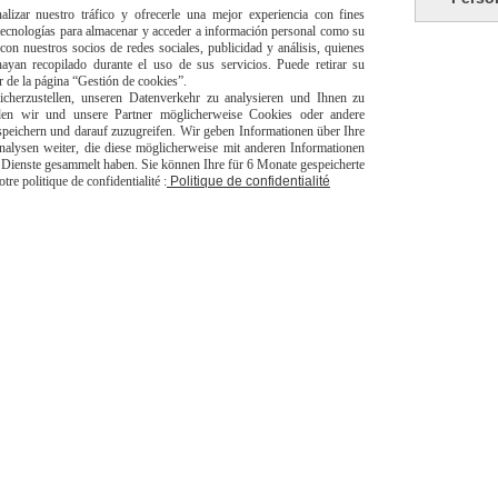
alizar nuestro tráfico y ofrecerle una mejor experiencia con fines
 tecnologías para almacenar y acceder a información personal como su
con nuestros socios de redes sociales, publicidad y análisis, quienes
yan recopilado durante el uso de sus servicios. Puede retirar su
or de la página “Gestión de cookies”.
risé
Li
herzustellen, unseren Datenverkehr zu analysieren und Ihnen zu
den wir und unsere Partner möglicherweise Cookies oder andere
peichern und darauf zuzugreifen. Wir geben Informationen über Ihre
alysen weiter, die diese möglicherweise mit anderen Informationen
er Dienste gesammelt haben. Sie können Ihre für 6 Monate gespeicherte
e politique de confidentialité :
Politique de confidentialité
livraison à domicile Franc
europeen
jpsexshop
Autoriser
Facebook est désactivé.
énérales de vente
Se rétracter
Politique de confidentialité