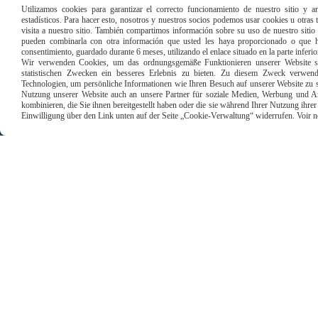
Utilizamos cookies para garantizar el correcto funcionamiento de nuestro sitio y an
estadísticos. Para hacer esto, nosotros y nuestros socios podemos usar cookies u otras
visita a nuestro sitio. También compartimos información sobre su uso de nuestro sitio 
pueden combinarla con otra información que usted les haya proporcionado o que ha
consentimiento, guardado durante 6 meses, utilizando el enlace situado en la parte inferi
Paiement sécu
Wir verwenden Cookies, um das ordnungsgemäße Funktionieren unserer Website sic
statistischen Zwecken ein besseres Erlebnis zu bieten. Zu diesem Zweck verwen
Technologien, um persönliche Informationen wie Ihren Besuch auf unserer Website zu s
Nutzung unserer Website auch an unsere Partner für soziale Medien, Werbung und An
kombinieren, die Sie ihnen bereitgestellt haben oder die sie während Ihrer Nutzung ihr
Einwilligung über den Link unten auf der Seite „Cookie-Verwaltung“ widerrufen. Voir notr
Mentions Légales
Conditions g