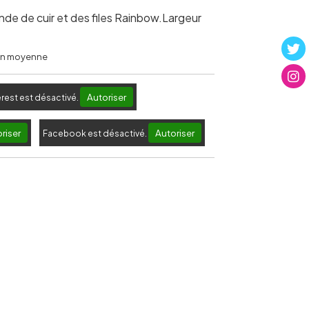
de de cuir et des files Rainbow.Largeur
 en moyenne
Autoriser
erest est désactivé.
riser
Autoriser
Facebook est désactivé.