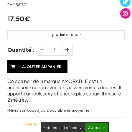
Ref :
36170
17,50
€
1
produit en stock
Quantité :
AJOUTER AU PANIER
Ce boa noir de la marque AMORABLE est un
accessoire conçu avec de fausses plumes douces. Il
apporte un look sexy et encore plus coquin.Il mesure
2 mètres.
livraison sous 3 jours ouvrable en moyenne
Tweeter
Autoriser
Pinterest est désactivé.