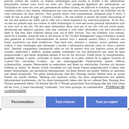
peuvent utiliser des cookies ou d'autres technologies pour stocker et accéder à des informations
personnelles comme votre visite sur notre site. Nous partageons également des informations sur
l'utilisation de notre site avec nos partenaires de médias sociaux, de publicité et d'analyse, qui peuvent
combiner celles-ci avec d'autres informations que vous leur avez fournies ou qu'ils ont collectées lors de
votre utilisation de leurs services. Vous pouvez retirer votre consentement, enregistré pour 6 mois, à
l'aide du lien en pied de page « Gestion Cookies ».
We use cookies to ensure the proper functioning of
our site and analyze our traffic and to offer you a better experience for statistical purposes. To do this,
we and our partners may use cookies or other technologies to store and access personal information such
as your visit to our site. We also share information about your use of our site with our social media,
advertising and analytics partners, who may combine it with other information you have provided to
them or that they have collected during your use of their services. You can withdraw your consent,
saved for 6 months, using the link at the bottom of the “Cookie Management” page.
Utilizamos cookies
para garantizar el correcto funcionamiento de nuestro sitio y analizar nuestro tráfico y ofrecerle una
mejor experiencia con fines estadísticos. Para hacer esto, nosotros y nuestros socios podemos usar
cookies u otras tecnologías para almacenar y acceder a información personal como su visita a nuestro
sitio. También compartimos información sobre su uso de nuestro sitio con nuestros socios de redes
sociales, publicidad y análisis, quienes pueden combinarla con otra información que usted les haya
proporcionado o que hayan recopilado durante el uso de sus servicios. Puede retirar su consentimiento,
guardado durante 6 meses, utilizando el enlace situado en la parte inferior de la página “Gestión de
cookies”.
Wir verwenden Cookies, um das ordnungsgemäße Funktionieren unserer Website
sicherzustellen, unseren Datenverkehr zu analysieren und Ihnen zu statistischen Zwecken ein besseres
Erlebnis zu bieten. Zu diesem Zweck verwenden wir und unsere Partner möglicherweise Cookies oder
andere Technologien, um persönliche Informationen wie Ihren Besuch auf unserer Website zu speichern
und darauf zuzugreifen. Wir geben Informationen über Ihre Nutzung unserer Website auch an unsere
Partner für soziale Medien, Werbung und Analysen weiter, die diese möglicherweise mit anderen
Informationen kombinieren, die Sie ihnen bereitgestellt haben oder die sie während Ihrer Nutzung ihrer
Dienste gesammelt haben. Sie können Ihre für 6 Monate gespeicherte Einwilligung über den Link unten
Politique de
auf der Seite „Cookie-Verwaltung“ widerrufen. Voir notre politique de confidentialité :
Livraison rapide
confidentialité
Personnaliser
Tout refuser
Tout accepter