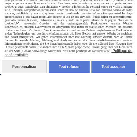
mejor experiencia con fines estadísticos. Para hacer esto, nosotros y nuestros socios podemos usar
cookies u otras tecnologías para almacenar y acceder a información personal como su visita a nuestro
sitio. También compartimos información sobre su uso de nuestro sitio con nuestros socios de redes
sociales, publicidad y análisis, quienes pueden combinarla con otra información que usted les haya
Livraison rapide
proporcionado o que hayan recopilado durante el uso de sus servicios. Puede retirar su consentimiento,
guardado durante 6 meses, utilizando el enlace situado en la parte inferior de la página “Gestión de
cookies”.
Wir verwenden Cookies, um das ordnungsgemäße Funktionieren unserer Website
sicherzustellen, unseren Datenverkehr zu analysieren und Ihnen zu statistischen Zwecken ein besseres
Erlebnis zu bieten. Zu diesem Zweck verwenden wir und unsere Partner möglicherweise Cookies oder
andere Technologien, um persönliche Informationen wie Ihren Besuch auf unserer Website zu speichern
und darauf zuzugreifen. Wir geben Informationen über Ihre Nutzung unserer Website auch an unsere
Partner für soziale Medien, Werbung und Analysen weiter, die diese möglicherweise mit anderen
Informationen kombinieren, die Sie ihnen bereitgestellt haben oder die sie während Ihrer Nutzung ihrer
Dienste gesammelt haben. Sie können Ihre für 6 Monate gespeicherte Einwilligung über den Link unten
Politique de
auf der Seite „Cookie-Verwaltung“ widerrufen. Voir notre politique de confidentialité :
confidentialité
livraison à domicile France et union europeen
Personnaliser
Tout refuser
Tout accepter
livraison en point relais France