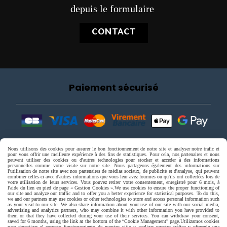
depuis le formulaire
CONTACT
Paiement sécurisé
Nous utilisons des cookies pour assurer le bon fonctionnement de notre site et analyser notre trafic et
pour vous offrir une meilleure expérience à des fins de statistiques. Pour cela, nos partenaires et nous
peuvent utiliser des cookies ou d'autres technologies pour stocker et accéder à des informations
personnelles comme votre visite sur notre site. Nous partageons également des informations sur
l'utilisation de notre site avec nos partenaires de médias sociaux, de publicité et d'analyse, qui peuvent
combiner celles-ci avec d'autres informations que vous leur avez fournies ou qu'ils ont collectées lors de
votre utilisation de leurs services. Vous pouvez retirer votre consentement, enregistré pour 6 mois, à
l'aide du lien en pied de page « Gestion Cookies ».
We use cookies to ensure the proper functioning of
our site and analyze our traffic and to offer you a better experience for statistical purposes. To do this,
we and our partners may use cookies or other technologies to store and access personal information such
as your visit to our site. We also share information about your use of our site with our social media,
advertising and analytics partners, who may combine it with other information you have provided to
them or that they have collected during your use of their services. You can withdraw your consent,
saved for 6 months, using the link at the bottom of the “Cookie Management” page.
Utilizamos cookies
para garantizar el correcto funcionamiento de nuestro sitio y analizar nuestro tráfico y ofrecerle una