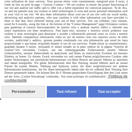
votre utilisation de leurs services. Vous pouvez retirer votre consentement, enregistré pour 6 mois, à
l'aide du lien en pied de page « Gestion Cookies ».
We use cookies to ensure the proper functioning of
our site and analyze our traffic and to offer you a better experience for statistical purposes. To do this,
we and our partners may use cookies or other technologies to store and access personal information such
as your visit to our site. We also share information about your use of our site with our social media,
advertising and analytics partners, who may combine it with other information you have provided to
them or that they have collected during your use of their services. You can withdraw your consent,
saved for 6 months, using the link at the bottom of the “Cookie Management” page.
Utilizamos cookies
para garantizar el correcto funcionamiento de nuestro sitio y analizar nuestro tráfico y ofrecerle una
mejor experiencia con fines estadísticos. Para hacer esto, nosotros y nuestros socios podemos usar
cookies u otras tecnologías para almacenar y acceder a información personal como su visita a nuestro
sitio. También compartimos información sobre su uso de nuestro sitio con nuestros socios de redes
sociales, publicidad y análisis, quienes pueden combinarla con otra información que usted les haya
proporcionado o que hayan recopilado durante el uso de sus servicios. Puede retirar su consentimiento,
guardado durante 6 meses, utilizando el enlace situado en la parte inferior de la página “Gestión de
cookies”.
Wir verwenden Cookies, um das ordnungsgemäße Funktionieren unserer Website
sicherzustellen, unseren Datenverkehr zu analysieren und Ihnen zu statistischen Zwecken ein besseres
Erlebnis zu bieten. Zu diesem Zweck verwenden wir und unsere Partner möglicherweise Cookies oder
andere Technologien, um persönliche Informationen wie Ihren Besuch auf unserer Website zu speichern
und darauf zuzugreifen. Wir geben Informationen über Ihre Nutzung unserer Website auch an unsere
Partner für soziale Medien, Werbung und Analysen weiter, die diese möglicherweise mit anderen
Informationen kombinieren, die Sie ihnen bereitgestellt haben oder die sie während Ihrer Nutzung ihrer
Dienste gesammelt haben. Sie können Ihre für 6 Monate gespeicherte Einwilligung über den Link unten
Politique de
auf der Seite „Cookie-Verwaltung“ widerrufen. Voir notre politique de confidentialité :
confidentialité
Livraison rapide
Personnaliser
Tout refuser
Tout accepter