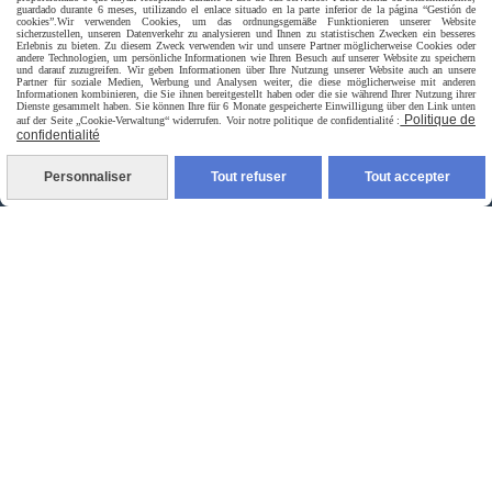
guardado durante 6 meses, utilizando el enlace situado en la parte inferior de la página “Gestión de
Livraison rapide
cookies”.
Wir verwenden Cookies, um das ordnungsgemäße Funktionieren unserer Website
sicherzustellen, unseren Datenverkehr zu analysieren und Ihnen zu statistischen Zwecken ein besseres
Erlebnis zu bieten. Zu diesem Zweck verwenden wir und unsere Partner möglicherweise Cookies oder
andere Technologien, um persönliche Informationen wie Ihren Besuch auf unserer Website zu speichern
und darauf zuzugreifen. Wir geben Informationen über Ihre Nutzung unserer Website auch an unsere
Partner für soziale Medien, Werbung und Analysen weiter, die diese möglicherweise mit anderen
Informationen kombinieren, die Sie ihnen bereitgestellt haben oder die sie während Ihrer Nutzung ihrer
Dienste gesammelt haben. Sie können Ihre für 6 Monate gespeicherte Einwilligung über den Link unten
Politique de
auf der Seite „Cookie-Verwaltung“ widerrufen. Voir notre politique de confidentialité :
confidentialité
Personnaliser
Tout refuser
Tout accepter
livraison à domicile France et union europeen
livraison en point relais France
Autoriser
Facebook est désactivé.