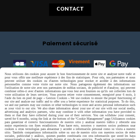
CONTACT
Paiement sécurisé
Nous utilisons des cookies pour assurer le bon fonctionnement de notre site et analyser notre trafic et
pour vous offrir une meilleure expérience à des fins de statistiques. Pour cela, nos partenaires et nous
peuvent utiliser des cookies ou d'autres technologies pour stocker et accéder à des informations
personnelles comme votre visite sur notre site. Nous partageons également des informations sur
l'utilisation de notre site avec nos partenaires de médias sociaux, de publicité et d'analyse, qui peuvent
combiner celles-ci avec d'autres informations que vous leur avez fournies ou qu'ils ont collectées lors de
votre utilisation de leurs services. Vous pouvez retirer votre consentement, enregistré pour 6 mois, à
l'aide du lien en pied de page « Gestion Cookies ».
We use cookies to ensure the proper functioning of
our site and analyze our traffic and to offer you a better experience for statistical purposes. To do this,
we and our partners may use cookies or other technologies to store and access personal information such
as your visit to our site. We also share information about your use of our site with our social media,
advertising and analytics partners, who may combine it with other information you have provided to
them or that they have collected during your use of their services. You can withdraw your consent,
saved for 6 months, using the link at the bottom of the “Cookie Management” page.
Utilizamos cookies
para garantizar el correcto funcionamiento de nuestro sitio y analizar nuestro tráfico y ofrecerle una
mejor experiencia con fines estadísticos. Para hacer esto, nosotros y nuestros socios podemos usar
cookies u otras tecnologías para almacenar y acceder a información personal como su visita a nuestro
sitio. También compartimos información sobre su uso de nuestro sitio con nuestros socios de redes
sociales, publicidad y análisis, quienes pueden combinarla con otra información que usted les haya
proporcionado o que hayan recopilado durante el uso de sus servicios. Puede retirar su consentimiento,