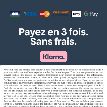
Nous utilisons des cookies pour assurer le bon fonctionnement de notre site et analyser notre trafic et
pour vous offrir une meilleure expérience à des fins de statistiques. Pour cela, nos partenaires et nous
peuvent utiliser des cookies ou d'autres technologies pour stocker et accéder à des informations
Livraison rapide
personnelles comme votre visite sur notre site. Nous partageons également des informations sur
l'utilisation de notre site avec nos partenaires de médias sociaux, de publicité et d'analyse, qui peuvent
combiner celles-ci avec d'autres informations que vous leur avez fournies ou qu'ils ont collectées lors de
votre utilisation de leurs services. Vous pouvez retirer votre consentement, enregistré pour 6 mois, à
l'aide du lien en pied de page « Gestion Cookies ».
We use cookies to ensure the proper functioning of
our site and analyze our traffic and to offer you a better experience for statistical purposes. To do this,
we and our partners may use cookies or other technologies to store and access personal information such
as your visit to our site. We also share information about your use of our site with our social media,
advertising and analytics partners, who may combine it with other information you have provided to
them or that they have collected during your use of their services. You can withdraw your consent,
saved for 6 months, using the link at the bottom of the “Cookie Management” page.
Utilizamos cookies
para garantizar el correcto funcionamiento de nuestro sitio y analizar nuestro tráfico y ofrecerle una