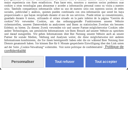
mejor experiencia con fines estadísticos. Para hacer esto, nosotros y nuestros socios podemos usar
cookies u otras tecnologías para almacenar y acceder a información personal como su visita a nuestro
livraison à domicile France et union europeen
sitio. También compartimos información sobre su uso de nuestro sitio con nuestros socios de redes
sociales, publicidad y análisis, quienes pueden combinarla con otra información que usted les haya
proporcionado o que hayan recopilado durante el uso de sus servicios. Puede retirar su consentimiento,
guardado durante 6 meses, utilizando el enlace situado en la parte inferior de la página “Gestión de
cookies”.
Wir verwenden Cookies, um das ordnungsgemäße Funktionieren unserer Website
sicherzustellen, unseren Datenverkehr zu analysieren und Ihnen zu statistischen Zwecken ein besseres
Erlebnis zu bieten. Zu diesem Zweck verwenden wir und unsere Partner möglicherweise Cookies oder
andere Technologien, um persönliche Informationen wie Ihren Besuch auf unserer Website zu speichern
und darauf zuzugreifen. Wir geben Informationen über Ihre Nutzung unserer Website auch an unsere
Partner für soziale Medien, Werbung und Analysen weiter, die diese möglicherweise mit anderen
Informationen kombinieren, die Sie ihnen bereitgestellt haben oder die sie während Ihrer Nutzung ihrer
livraison en point relais France
Dienste gesammelt haben. Sie können Ihre für 6 Monate gespeicherte Einwilligung über den Link unten
Politique de
auf der Seite „Cookie-Verwaltung“ widerrufen. Voir notre politique de confidentialité :
confidentialité
Personnaliser
Tout refuser
Tout accepter
Autoriser
Facebook est désactivé.
jpsexshop
Mentions Légales
Conditions générales de vente
Se rétracter
Politique de confidentialité
Gestion cookies
Mon Compte