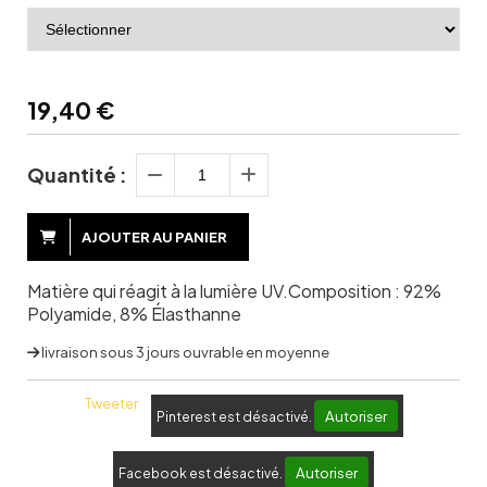
19,40
€
Quantité :
AJOUTER AU PANIER
Matière qui réagit à la lumière UV.Composition : 92%
Polyamide, 8% Élasthanne
livraison sous 3 jours ouvrable en moyenne
Tweeter
Autoriser
Pinterest est désactivé.
Autoriser
Facebook est désactivé.