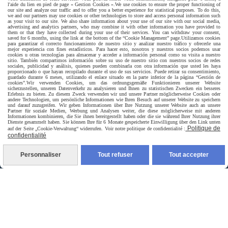
l'aide du lien en pied de page « Gestion Cookies ».
We use cookies to ensure the proper functioning of
our site and analyze our traffic and to offer you a better experience for statistical purposes. To do this,
we and our partners may use cookies or other technologies to store and access personal information such
as your visit to our site. We also share information about your use of our site with our social media,
advertising and analytics partners, who may combine it with other information you have provided to
them or that they have collected during your use of their services. You can withdraw your consent,
saved for 6 months, using the link at the bottom of the “Cookie Management” page.
Utilizamos cookies
para garantizar el correcto funcionamiento de nuestro sitio y analizar nuestro tráfico y ofrecerle una
mejor experiencia con fines estadísticos. Para hacer esto, nosotros y nuestros socios podemos usar
Livraison rapide
cookies u otras tecnologías para almacenar y acceder a información personal como su visita a nuestro
sitio. También compartimos información sobre su uso de nuestro sitio con nuestros socios de redes
sociales, publicidad y análisis, quienes pueden combinarla con otra información que usted les haya
proporcionado o que hayan recopilado durante el uso de sus servicios. Puede retirar su consentimiento,
guardado durante 6 meses, utilizando el enlace situado en la parte inferior de la página “Gestión de
cookies”.
Wir verwenden Cookies, um das ordnungsgemäße Funktionieren unserer Website
sicherzustellen, unseren Datenverkehr zu analysieren und Ihnen zu statistischen Zwecken ein besseres
Erlebnis zu bieten. Zu diesem Zweck verwenden wir und unsere Partner möglicherweise Cookies oder
andere Technologien, um persönliche Informationen wie Ihren Besuch auf unserer Website zu speichern
und darauf zuzugreifen. Wir geben Informationen über Ihre Nutzung unserer Website auch an unsere
Partner für soziale Medien, Werbung und Analysen weiter, die diese möglicherweise mit anderen
Informationen kombinieren, die Sie ihnen bereitgestellt haben oder die sie während Ihrer Nutzung ihrer
Dienste gesammelt haben. Sie können Ihre für 6 Monate gespeicherte Einwilligung über den Link unten
Politique de
auf der Seite „Cookie-Verwaltung“ widerrufen. Voir notre politique de confidentialité :
livraison à domicile France et union europeen
confidentialité
Personnaliser
Tout refuser
Tout accepter
livraison en point relais France