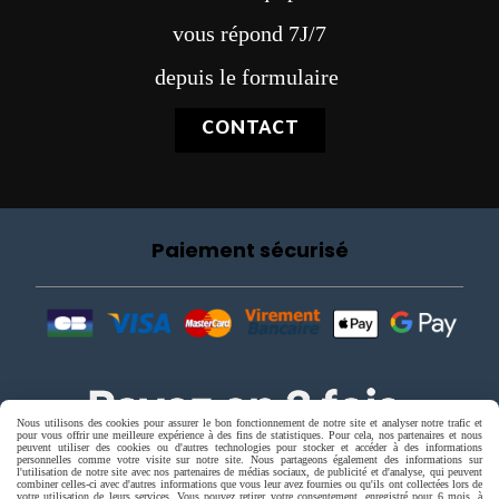
vous répond 7J/7
depuis le formulaire
CONTACT
Paiement sécurisé
Nous utilisons des cookies pour assurer le bon fonctionnement de notre site et analyser notre trafic et
pour vous offrir une meilleure expérience à des fins de statistiques. Pour cela, nos partenaires et nous
peuvent utiliser des cookies ou d'autres technologies pour stocker et accéder à des informations
personnelles comme votre visite sur notre site. Nous partageons également des informations sur
l'utilisation de notre site avec nos partenaires de médias sociaux, de publicité et d'analyse, qui peuvent
combiner celles-ci avec d'autres informations que vous leur avez fournies ou qu'ils ont collectées lors de
votre utilisation de leurs services. Vous pouvez retirer votre consentement, enregistré pour 6 mois, à