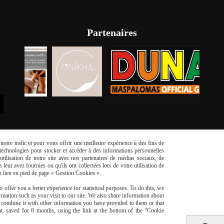
Partenaires
otre trafic et pour vous offrir une meilleure expérience à des fins de
s technologies pour stocker et accéder à des informations personnelles
tilisation de notre site avec nos partenaires de médias sociaux, de
leur avez fournies ou qu'ils ont collectées lors de votre utilisation de
du lien en pied de page « Gestion Cookies ».
risé
Li
 offer you a better experience for statistical purposes. To do this, we
mation such as your visit to our site. We also share information about
y combine it with other information you have provided to them or that
t, saved for 6 months, using the link at the bottom of the “Cookie