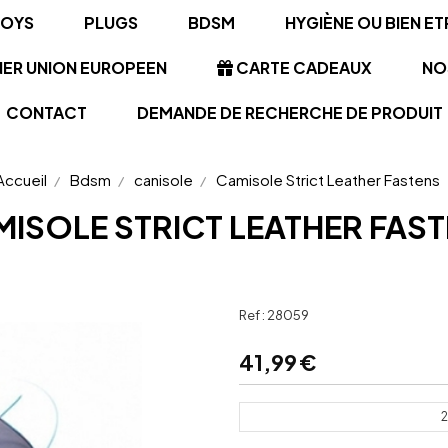
TOYS
PLUGS
BDSM
HYGIÈNE OU BIEN ET
NER UNION EUROPEEN
CARTE CADEAUX
NO
CONTACT
DEMANDE DE RECHERCHE DE PRODUIT
Accueil
Bdsm
canisole
Camisole Strict Leather Fastens
ISOLE STRICT LEATHER FAS
Ref :
28059
41,99
€
2