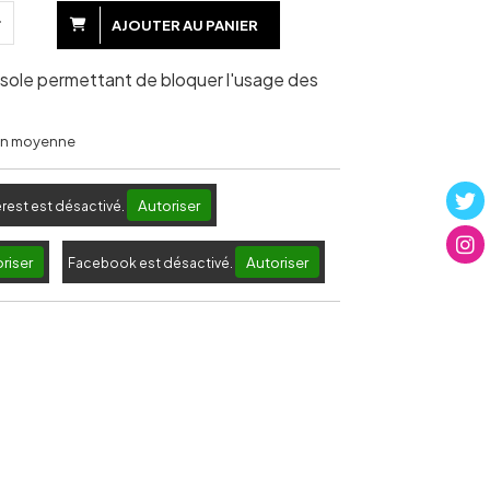
AJOUTER AU PANIER
sole permettant de bloquer l'usage des
 en moyenne
Autoriser
erest est désactivé.
riser
Autoriser
Facebook est désactivé.