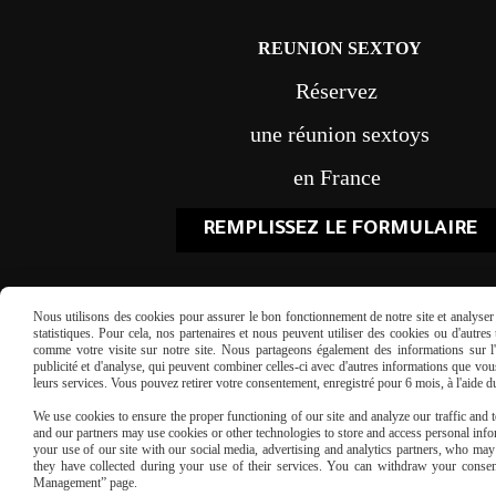
REUNION SEXTOY
Réservez
une réunion sextoys
en France
REMPLISSEZ LE FORMULAIRE
Nous utilisons des cookies pour assurer le bon fonctionnement de notre site et analyser n
statistiques. Pour cela, nos partenaires et nous peuvent utiliser des cookies ou d'autre
comme votre visite sur notre site. Nous partageons également des informations sur l'u
publicité et d'analyse, qui peuvent combiner celles-ci avec d'autres informations que vous 
leurs services. Vous pouvez retirer votre consentement, enregistré pour 6 mois, à l'aide 
Paiement sécu
We use cookies to ensure the proper functioning of our site and analyze our traffic and to
and our partners may use cookies or other technologies to store and access personal infor
your use of our site with our social media, advertising and analytics partners, who ma
they have collected during your use of their services. You can withdraw your consen
Management” page.