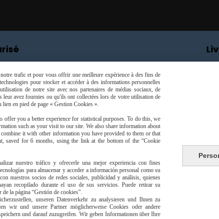
risé
Li
otre trafic et pour vous offrir une meilleure expérience à des fins de
s technologies pour stocker et accéder à des informations personnelles
tilisation de notre site avec nos partenaires de médias sociaux, de
leur avez fournies ou qu'ils ont collectées lors de votre utilisation de
du lien en pied de page « Gestion Cookies ».
livraison à domicile Franc
 offer you a better experience for statistical purposes. To do this, we
europeen
mation such as your visit to our site. We also share information about
y combine it with other information you have provided to them or that
t, saved for 6 months, using the link at the bottom of the “Cookie
Perso
alizar nuestro tráfico y ofrecerle una mejor experiencia con fines
 tecnologías para almacenar y acceder a información personal como su
con nuestros socios de redes sociales, publicidad y análisis, quienes
jpsexshop
yan recopilado durante el uso de sus servicios. Puede retirar su
Autoriser
Facebook est désactivé.
or de la página “Gestión de cookies”.
herzustellen, unseren Datenverkehr zu analysieren und Ihnen zu
énérales de vente
Se rétracter
Politique de confidentialité
den wir und unsere Partner möglicherweise Cookies oder andere
peichern und darauf zuzugreifen. Wir geben Informationen über Ihre