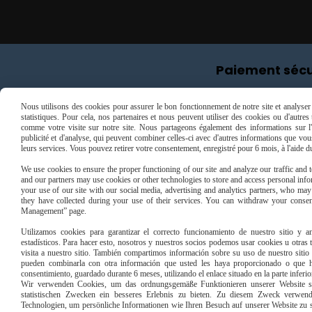
Paiement sécu
Nous utilisons des cookies pour assurer le bon fonctionnement de notre site et analyser n
statistiques. Pour cela, nos partenaires et nous peuvent utiliser des cookies ou d'autre
comme votre visite sur notre site. Nous partageons également des informations sur l'u
publicité et d'analyse, qui peuvent combiner celles-ci avec d'autres informations que vous 
leurs services. Vous pouvez retirer votre consentement, enregistré pour 6 mois, à l'aide 
We use cookies to ensure the proper functioning of our site and analyze our traffic and to
and our partners may use cookies or other technologies to store and access personal infor
your use of our site with our social media, advertising and analytics partners, who ma
they have collected during your use of their services. You can withdraw your consen
Management” page.
Utilizamos cookies para garantizar el correcto funcionamiento de nuestro sitio y an
estadísticos. Para hacer esto, nosotros y nuestros socios podemos usar cookies u otras
visita a nuestro sitio. También compartimos información sobre su uso de nuestro sitio 
pueden combinarla con otra información que usted les haya proporcionado o que ha
consentimiento, guardado durante 6 meses, utilizando el enlace situado en la parte inferi
Wir verwenden Cookies, um das ordnungsgemäße Funktionieren unserer Website sic
Mentions Légales
Conditions g
statistischen Zwecken ein besseres Erlebnis zu bieten. Zu diesem Zweck verwen
Technologien, um persönliche Informationen wie Ihren Besuch auf unserer Website zu s