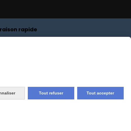
vraison rapide
e et union
livraison en point relais
France
nnaliser
Tout refuser
Tout accepter
Gestion cookies
Mon Compte