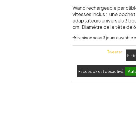
Wand rechargeable par câbl
vitesses Inclus : une poche
adaptateurs universels 3 bo
cm. Diamètre de la tête de 6
livraison sous 3 jours ouvrable
Tweeter
Pint
Auto
Facebook est désactivé.