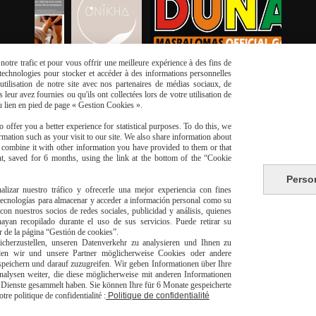
otre trafic et pour vous offrir une meilleure expérience à des fins de
s technologies pour stocker et accéder à des informations personnelles
tilisation de notre site avec nos partenaires de médias sociaux, de
leur avez fournies ou qu'ils ont collectées lors de votre utilisation de
du lien en pied de page « Gestion Cookies ».
 offer you a better experience for statistical purposes. To do this, we
mation such as your visit to our site. We also share information about
y combine it with other information you have provided to them or that
t, saved for 6 months, using the link at the bottom of the “Cookie
risé
Li
Perso
alizar nuestro tráfico y ofrecerle una mejor experiencia con fines
 tecnologías para almacenar y acceder a información personal como su
con nuestros socios de redes sociales, publicidad y análisis, quienes
yan recopilado durante el uso de sus servicios. Puede retirar su
or de la página “Gestión de cookies”.
herzustellen, unseren Datenverkehr zu analysieren und Ihnen zu
den wir und unsere Partner möglicherweise Cookies oder andere
livraison à domicile Franc
peichern und darauf zuzugreifen. Wir geben Informationen über Ihre
alysen weiter, die diese möglicherweise mit anderen Informationen
europeen
er Dienste gesammelt haben. Sie können Ihre für 6 Monate gespeicherte
e politique de confidentialité :
Politique de confidentialité