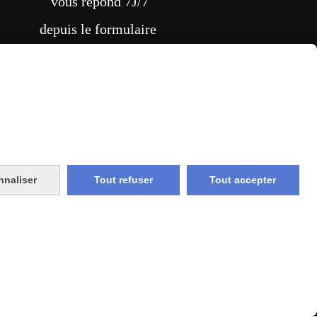
vous répond 7J/7
depuis le formulaire
CONTACT
vraison rapide
nnaliser
Tout refuser
Tout accepter
e et union
livraison en point relais
France