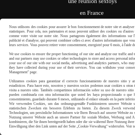
une réunion sextoys
en France
REMPLISSEZ LE FORMULAIRE
Nous utilisons des cookies pour assurer le bon fonctionnement de notre site et analyser n
statistiques. Pour cela, nos partenaires et nous peuvent utiliser des cookies ou d'autre
comme votre visite sur notre site. Nous partageons également des informations sur l'u
publicité et d'analyse, qui peuvent combiner celles-ci avec d'autres informations que vous 
leurs services. Vous pouvez retirer votre consentement, enregistré pour 6 mois, à l'aide 
We use cookies to ensure the proper functioning of our site and analyze our traffic and to
and our partners may use cookies or other technologies to store and access personal infor
your use of our site with our social media, advertising and analytics partners, who ma
they have collected during your use of their services. You can withdraw your consen
Paiement sécu
Management” page.
Utilizamos cookies para garantizar el correcto funcionamiento de nuestro sitio y an
estadísticos. Para hacer esto, nosotros y nuestros socios podemos usar cookies u otras
visita a nuestro sitio. También compartimos información sobre su uso de nuestro sitio 
pueden combinarla con otra información que usted les haya proporcionado o que ha
consentimiento, guardado durante 6 meses, utilizando el enlace situado en la parte inferi
Wir verwenden Cookies, um das ordnungsgemäße Funktionieren unserer Website sic
statistischen Zwecken ein besseres Erlebnis zu bieten. Zu diesem Zweck verwen
Technologien, um persönliche Informationen wie Ihren Besuch auf unserer Website zu s
Nutzung unserer Website auch an unsere Partner für soziale Medien, Werbung und An
kombinieren, die Sie ihnen bereitgestellt haben oder die sie während Ihrer Nutzung ihr
Einwilligung über den Link unten auf der Seite „Cookie-Verwaltung“ widerrufen. Voir notr