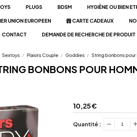
TOYS
PLUGS
BDSM
HYGIÈNE OU BIEN ET
NER UNION EUROPEEN
CARTE CADEAUX
NO
CONTACT
DEMANDE DE RECHERCHE DE PRODUIT
Sextoys
Plaisirs Couple
Goddies
String bonbons po
TRING BONBONS POUR HOM
10,25
€
Quantité :