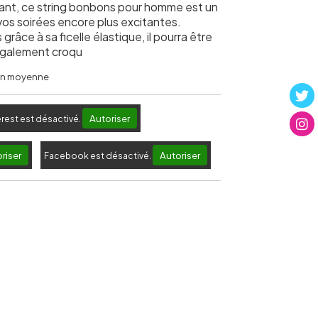
'avant, ce string bonbons pour homme est un
vos soirées encore plus excitantes.
 grâce à sa ficelle élastique, il pourra être
 également croqu
 en moyenne
Autoriser
erest est désactivé.
riser
Autoriser
Facebook est désactivé.