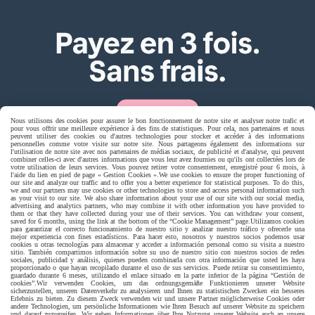
Nous utilisons des cookies pour assurer le bon fonctionnement de notre site et analyser notre trafic et
pour vous offrir une meilleure expérience à des fins de statistiques. Pour cela, nos partenaires et nous
peuvent utiliser des cookies ou d'autres technologies pour stocker et accéder à des informations
personnelles comme votre visite sur notre site. Nous partageons également des informations sur
l'utilisation de notre site avec nos partenaires de médias sociaux, de publicité et d'analyse, qui peuvent
combiner celles-ci avec d'autres informations que vous leur avez fournies ou qu'ils ont collectées lors de
votre utilisation de leurs services. Vous pouvez retirer votre consentement, enregistré pour 6 mois, à
Livraison rapide
l'aide du lien en pied de page « Gestion Cookies ».
We use cookies to ensure the proper functioning of
our site and analyze our traffic and to offer you a better experience for statistical purposes. To do this,
we and our partners may use cookies or other technologies to store and access personal information such
as your visit to our site. We also share information about your use of our site with our social media,
advertising and analytics partners, who may combine it with other information you have provided to
them or that they have collected during your use of their services. You can withdraw your consent,
saved for 6 months, using the link at the bottom of the “Cookie Management” page.
Utilizamos cookies
para garantizar el correcto funcionamiento de nuestro sitio y analizar nuestro tráfico y ofrecerle una
mejor experiencia con fines estadísticos. Para hacer esto, nosotros y nuestros socios podemos usar
cookies u otras tecnologías para almacenar y acceder a información personal como su visita a nuestro
sitio. También compartimos información sobre su uso de nuestro sitio con nuestros socios de redes
sociales, publicidad y análisis, quienes pueden combinarla con otra información que usted les haya
proporcionado o que hayan recopilado durante el uso de sus servicios. Puede retirar su consentimiento,
guardado durante 6 meses, utilizando el enlace situado en la parte inferior de la página “Gestión de
cookies”.
Wir verwenden Cookies, um das ordnungsgemäße Funktionieren unserer Website
livraison à domicile France et union europeen
sicherzustellen, unseren Datenverkehr zu analysieren und Ihnen zu statistischen Zwecken ein besseres
Erlebnis zu bieten. Zu diesem Zweck verwenden wir und unsere Partner möglicherweise Cookies oder
andere Technologien, um persönliche Informationen wie Ihren Besuch auf unserer Website zu speichern
und darauf zuzugreifen. Wir geben Informationen über Ihre Nutzung unserer Website auch an unsere