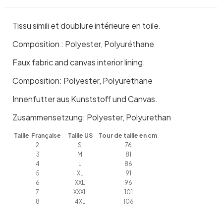
Tissu simili et doublure intérieure en toile.
Composition : Polyester, Polyuréthane
Faux fabric and canvas interior lining.
Composition: Polyester, Polyurethane
Innenfutter aus Kunststoff und Canvas.
Zusammensetzung: Polyester, Polyurethan
Taille Française
Taille US
Tour de taille en cm
2
S
76
3
M
81
4
L
86
5
XL
91
6
XXL
96
7
XXXL
101
8
4XL
106