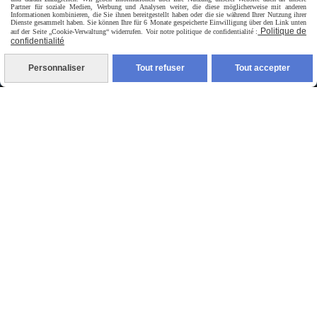
Partner für soziale Medien, Werbung und Analysen weiter, die diese möglicherweise mit anderen
Informationen kombinieren, die Sie ihnen bereitgestellt haben oder die sie während Ihrer Nutzung ihrer
Dienste gesammelt haben. Sie können Ihre für 6 Monate gespeicherte Einwilligung über den Link unten
Politique de
auf der Seite „Cookie-Verwaltung“ widerrufen. Voir notre politique de confidentialité :
confidentialité
livraison en point relais France
Personnaliser
Tout refuser
Tout accepter
Autoriser
Facebook est désactivé.
jpsexshop
Mentions Légales
Conditions générales de vente
Se rétracter
Politique de confidentialité
Gestion cookies
Mon Compte