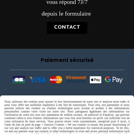
vous répond 7J/7
depuis le formulaire
CONTACT
Paiement sécurisé
Nous utilisons des cookies pour assurer le bon fonctionnement de notre site et analyser notre trafic et
pour vous offrir une meilleure expérience à des fins de statistiques. Pour cela, nos partenaires et nous
peuvent utiliser des cookies ou d'autres technologies pour stocker et accéder à des informations
personnelles comme votre visite sur notre site. Nous partageons également des informations sur
l'utilisation de notre site avec nos partenaires de médias sociaux, de publicité et d'analyse, qui peuvent
combiner celles-ci avec d'autres informations que vous leur avez fournies ou qu'ils ont collectées lors de
votre utilisation de leurs services. Vous pouvez retirer votre consentement, enregistré pour 6 mois, à
l'aide du lien en pied de page « Gestion Cookies ».
We use cookies to ensure the proper functioning of
our site and analyze our traffic and to offer you a better experience for statistical purposes. To do this,
we and our partners may use cookies or other technologies to store and access personal information such