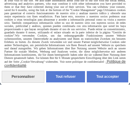
as your visit to our site. We also share information about your use of our site with our social media,
advertising and analytics partners, who may combine it with other information you have provided to
them or that they have collected during your use of their services. You can withdraw your consent,
saved for 6 months, using the link at the bottom of the “Cookie Management” page.
Utilizamos cookies
para garantizar el correcto funcionamiento de nuestro sitio y analizar nuestro tráfico y ofrecerle una
mejor experiencia con fines estadísticos. Para hacer esto, nosotros y nuestros socios podemos usar
cookies u otras tecnologías para almacenar y acceder a información personal como su visita a nuestro
Livraison rapide
sitio. También compartimos información sobre su uso de nuestro sitio con nuestros socios de redes
sociales, publicidad y análisis, quienes pueden combinarla con otra información que usted les haya
proporcionado o que hayan recopilado durante el uso de sus servicios. Puede retirar su consentimiento,
guardado durante 6 meses, utilizando el enlace situado en la parte inferior de la página “Gestión de
cookies”.
Wir verwenden Cookies, um das ordnungsgemäße Funktionieren unserer Website
sicherzustellen, unseren Datenverkehr zu analysieren und Ihnen zu statistischen Zwecken ein besseres
Erlebnis zu bieten. Zu diesem Zweck verwenden wir und unsere Partner möglicherweise Cookies oder
andere Technologien, um persönliche Informationen wie Ihren Besuch auf unserer Website zu speichern
und darauf zuzugreifen. Wir geben Informationen über Ihre Nutzung unserer Website auch an unsere
Partner für soziale Medien, Werbung und Analysen weiter, die diese möglicherweise mit anderen
Informationen kombinieren, die Sie ihnen bereitgestellt haben oder die sie während Ihrer Nutzung ihrer
Dienste gesammelt haben. Sie können Ihre für 6 Monate gespeicherte Einwilligung über den Link unten
Politique de
auf der Seite „Cookie-Verwaltung“ widerrufen. Voir notre politique de confidentialité :
confidentialité
livraison à domicile France et union europeen
Personnaliser
Tout refuser
Tout accepter
livraison en point relais France