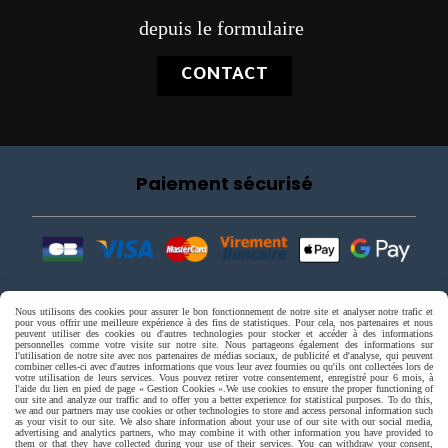
depuis le formulaire
CONTACT
Paiement sécurisé
Nous utilisons des cookies pour assurer le bon fonctionnement de notre site et analyser notre trafic et
pour vous offrir une meilleure expérience à des fins de statistiques. Pour cela, nos partenaires et nous
peuvent utiliser des cookies ou d'autres technologies pour stocker et accéder à des informations
personnelles comme votre visite sur notre site. Nous partageons également des informations sur
l'utilisation de notre site avec nos partenaires de médias sociaux, de publicité et d'analyse, qui peuvent
combiner celles-ci avec d'autres informations que vous leur avez fournies ou qu'ils ont collectées lors de
votre utilisation de leurs services. Vous pouvez retirer votre consentement, enregistré pour 6 mois, à
l'aide du lien en pied de page « Gestion Cookies ».
We use cookies to ensure the proper functioning of
our site and analyze our traffic and to offer you a better experience for statistical purposes. To do this,
we and our partners may use cookies or other technologies to store and access personal information such
as your visit to our site. We also share information about your use of our site with our social media,
advertising and analytics partners, who may combine it with other information you have provided to
them or that they have collected during your use of their services. You can withdraw your consent,