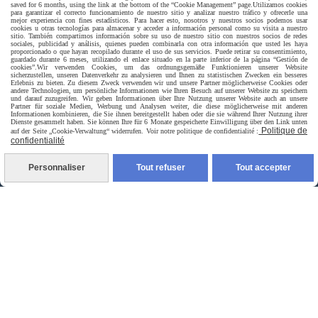
saved for 6 months, using the link at the bottom of the “Cookie Management” page.
Utilizamos cookies
para garantizar el correcto funcionamiento de nuestro sitio y analizar nuestro tráfico y ofrecerle una
mejor experiencia con fines estadísticos. Para hacer esto, nosotros y nuestros socios podemos usar
cookies u otras tecnologías para almacenar y acceder a información personal como su visita a nuestro
sitio. También compartimos información sobre su uso de nuestro sitio con nuestros socios de redes
Livraison rapide
sociales, publicidad y análisis, quienes pueden combinarla con otra información que usted les haya
proporcionado o que hayan recopilado durante el uso de sus servicios. Puede retirar su consentimiento,
guardado durante 6 meses, utilizando el enlace situado en la parte inferior de la página “Gestión de
cookies”.
Wir verwenden Cookies, um das ordnungsgemäße Funktionieren unserer Website
sicherzustellen, unseren Datenverkehr zu analysieren und Ihnen zu statistischen Zwecken ein besseres
Erlebnis zu bieten. Zu diesem Zweck verwenden wir und unsere Partner möglicherweise Cookies oder
andere Technologien, um persönliche Informationen wie Ihren Besuch auf unserer Website zu speichern
und darauf zuzugreifen. Wir geben Informationen über Ihre Nutzung unserer Website auch an unsere
Partner für soziale Medien, Werbung und Analysen weiter, die diese möglicherweise mit anderen
Informationen kombinieren, die Sie ihnen bereitgestellt haben oder die sie während Ihrer Nutzung ihrer
Dienste gesammelt haben. Sie können Ihre für 6 Monate gespeicherte Einwilligung über den Link unten
Politique de
auf der Seite „Cookie-Verwaltung“ widerrufen. Voir notre politique de confidentialité :
confidentialité
livraison à domicile France et union europeen
Personnaliser
Tout refuser
Tout accepter
livraison en point relais France