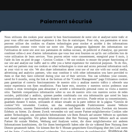
Paiement sécurisé
Nous utilisons des cookies pour assurer le bon fonctionnement de notre site et analyser notre trafic et
pour vous offrir une meilleure expérience à des fins de statistiques. Pour cela, nos partenaires et nous
peuvent utiliser des cookies ou d'autres technologies pour stocker et accéder à des informations
personnelles comme votre visite sur notre site. Nous partageons également des informations sur
l'utilisation de notre site avec nos partenaires de médias sociaux, de publicité et d'analyse, qui peuvent
combiner celles-ci avec d'autres informations que vous leur avez fournies ou qu'ils ont collectées lors de
votre utilisation de leurs services. Vous pouvez retirer votre consentement, enregistré pour 6 mois, à
l'aide du lien en pied de page « Gestion Cookies ».
We use cookies to ensure the proper functioning of
our site and analyze our traffic and to offer you a better experience for statistical purposes. To do this,
we and our partners may use cookies or other technologies to store and access personal information such
as your visit to our site. We also share information about your use of our site with our social media,
advertising and analytics partners, who may combine it with other information you have provided to
them or that they have collected during your use of their services. You can withdraw your consent,
saved for 6 months, using the link at the bottom of the “Cookie Management” page.
Utilizamos cookies
para garantizar el correcto funcionamiento de nuestro sitio y analizar nuestro tráfico y ofrecerle una
mejor experiencia con fines estadísticos. Para hacer esto, nosotros y nuestros socios podemos usar
cookies u otras tecnologías para almacenar y acceder a información personal como su visita a nuestro
sitio. También compartimos información sobre su uso de nuestro sitio con nuestros socios de redes
sociales, publicidad y análisis, quienes pueden combinarla con otra información que usted les haya
proporcionado o que hayan recopilado durante el uso de sus servicios. Puede retirar su consentimiento,
guardado durante 6 meses, utilizando el enlace situado en la parte inferior de la página “Gestión de
cookies”.
Wir verwenden Cookies, um das ordnungsgemäße Funktionieren unserer Website
sicherzustellen, unseren Datenverkehr zu analysieren und Ihnen zu statistischen Zwecken ein besseres
Erlebnis zu bieten. Zu diesem Zweck verwenden wir und unsere Partner möglicherweise Cookies oder
andere Technologien, um persönliche Informationen wie Ihren Besuch auf unserer Website zu speichern
Livraison rapide
und darauf zuzugreifen. Wir geben Informationen über Ihre Nutzung unserer Website auch an unsere
Partner für soziale Medien, Werbung und Analysen weiter, die diese möglicherweise mit anderen
Informationen kombinieren, die Sie ihnen bereitgestellt haben oder die sie während Ihrer Nutzung ihrer
Dienste gesammelt haben. Sie können Ihre für 6 Monate gespeicherte Einwilligung über den Link unten
Politique de
auf der Seite „Cookie-Verwaltung“ widerrufen. Voir notre politique de confidentialité :