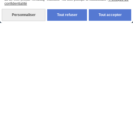
confidentialité
Personnaliser
Tout refuser
Tout accepter
livraison à domicile France et union europeen
livraison en point relais France
Autoriser
Facebook est désactivé.
jpsexshop