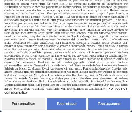
peuvent utiliser des cookies ou d'autres technologies pour stocker et accéder à des informations
personnelles comme votre visite sur notre site. Nous partageons également des informations sur
l'utilisation de notre site avec nos partenaires de médias sociaux, de publicité et d'analyse, qui peuvent
combiner celles-ci avec d'autres informations que vous leur avez fournies ou qu'ils ont collectées lors de
votre utilisation de leurs services. Vous pouvez retirer votre consentement, enregistré pour 6 mois, à
l'aide du lien en pied de page « Gestion Cookies ».
We use cookies to ensure the proper functioning of
our site and analyze our traffic and to offer you a better experience for statistical purposes. To do this,
we and our partners may use cookies or other technologies to store and access personal information such
as your visit to our site. We also share information about your use of our site with our social media,
advertising and analytics partners, who may combine it with other information you have provided to
them or that they have collected during your use of their services. You can withdraw your consent,
saved for 6 months, using the link at the bottom of the “Cookie Management” page.
Utilizamos cookies
para garantizar el correcto funcionamiento de nuestro sitio y analizar nuestro tráfico y ofrecerle una
mejor experiencia con fines estadísticos. Para hacer esto, nosotros y nuestros socios podemos usar
cookies u otras tecnologías para almacenar y acceder a información personal como su visita a nuestro
sitio. También compartimos información sobre su uso de nuestro sitio con nuestros socios de redes
sociales, publicidad y análisis, quienes pueden combinarla con otra información que usted les haya
proporcionado o que hayan recopilado durante el uso de sus servicios. Puede retirar su consentimiento,
guardado durante 6 meses, utilizando el enlace situado en la parte inferior de la página “Gestión de
cookies”.
Wir verwenden Cookies, um das ordnungsgemäße Funktionieren unserer Website
sicherzustellen, unseren Datenverkehr zu analysieren und Ihnen zu statistischen Zwecken ein besseres
Erlebnis zu bieten. Zu diesem Zweck verwenden wir und unsere Partner möglicherweise Cookies oder
andere Technologien, um persönliche Informationen wie Ihren Besuch auf unserer Website zu speichern
und darauf zuzugreifen. Wir geben Informationen über Ihre Nutzung unserer Website auch an unsere
Partner für soziale Medien, Werbung und Analysen weiter, die diese möglicherweise mit anderen
Informationen kombinieren, die Sie ihnen bereitgestellt haben oder die sie während Ihrer Nutzung ihrer
Dienste gesammelt haben. Sie können Ihre für 6 Monate gespeicherte Einwilligung über den Link unten
Politique de
auf der Seite „Cookie-Verwaltung“ widerrufen. Voir notre politique de confidentialité :
Livraison rapide
confidentialité
Personnaliser
Tout refuser
Tout accepter