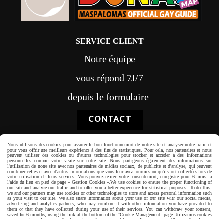
SERVICE CLIENT
Notre équipe
vous répond 7J/7
depuis le formulaire
CONTACT
Nous utilisons des cookies pour assurer le bon fonctionnement de notre site et analyser notre trafic et
pour vous offrir une meilleure expérience à des fins de statistiques. Pour cela, nos partenaires et nous
peuvent utiliser des cookies ou d'autres technologies pour stocker et accéder à des informations
personnelles comme votre visite sur notre site. Nous partageons également des informations sur
l'utilisation de notre site avec nos partenaires de médias sociaux, de publicité et d'analyse, qui peuvent
Paiement sécurisé
combiner celles-ci avec d'autres informations que vous leur avez fournies ou qu'ils ont collectées lors de
votre utilisation de leurs services. Vous pouvez retirer votre consentement, enregistré pour 6 mois, à
l'aide du lien en pied de page « Gestion Cookies ».
We use cookies to ensure the proper functioning of
our site and analyze our traffic and to offer you a better experience for statistical purposes. To do this,
we and our partners may use cookies or other technologies to store and access personal information such
as your visit to our site. We also share information about your use of our site with our social media,
advertising and analytics partners, who may combine it with other information you have provided to
them or that they have collected during your use of their services. You can withdraw your consent,
saved for 6 months, using the link at the bottom of the “Cookie Management” page.
Utilizamos cookies