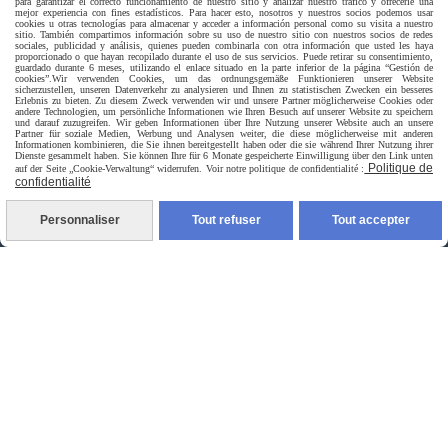
para garantizar el correcto funcionamiento de nuestro sitio y analizar nuestro tráfico y ofrecerle una
mejor experiencia con fines estadísticos. Para hacer esto, nosotros y nuestros socios podemos usar
cookies u otras tecnologías para almacenar y acceder a información personal como su visita a nuestro
sitio. También compartimos información sobre su uso de nuestro sitio con nuestros socios de redes
sociales, publicidad y análisis, quienes pueden combinarla con otra información que usted les haya
proporcionado o que hayan recopilado durante el uso de sus servicios. Puede retirar su consentimiento,
guardado durante 6 meses, utilizando el enlace situado en la parte inferior de la página “Gestión de
cookies”.
Wir verwenden Cookies, um das ordnungsgemäße Funktionieren unserer Website
sicherzustellen, unseren Datenverkehr zu analysieren und Ihnen zu statistischen Zwecken ein besseres
Erlebnis zu bieten. Zu diesem Zweck verwenden wir und unsere Partner möglicherweise Cookies oder
andere Technologien, um persönliche Informationen wie Ihren Besuch auf unserer Website zu speichern
und darauf zuzugreifen. Wir geben Informationen über Ihre Nutzung unserer Website auch an unsere
Partner für soziale Medien, Werbung und Analysen weiter, die diese möglicherweise mit anderen
Informationen kombinieren, die Sie ihnen bereitgestellt haben oder die sie während Ihrer Nutzung ihrer
Dienste gesammelt haben. Sie können Ihre für 6 Monate gespeicherte Einwilligung über den Link unten
Politique de
auf der Seite „Cookie-Verwaltung“ widerrufen. Voir notre politique de confidentialité :
confidentialité
Personnaliser
Tout refuser
Tout accepter
Livraison rapide
livraison à domicile France et union europeen