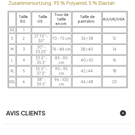
Zusammensetzung: 95 % Polyamid, 5 % Elastan
Tour de
Taille
Taille
Taille de
taille
AU/UK/USA
EU
US
pantalon
en cm
XS
1
27.75" -
S
2
70 - 75 cm
36 / 38
12
30"
30" -
M
3
76 - 84 cm
38 / 40
14
33.25"
33.5" -
85 - 90
L
4
40 / 42
16
35.5"
cm
35.5" -
90 - 95
XL
5
42 / 44
18
37.5"
cm
38" -
96 - 100
XXL
6
46 / 48
20
39.5"
cm
AVIS CLIENTS