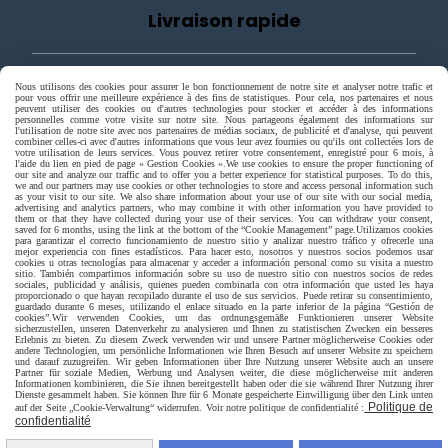
Livraison rapide
Nous utilisons des cookies pour assurer le bon fonctionnement de notre site et analyser notre trafic et
pour vous offrir une meilleure expérience à des fins de statistiques. Pour cela, nos partenaires et nous
peuvent utiliser des cookies ou d'autres technologies pour stocker et accéder à des informations
personnelles comme votre visite sur notre site. Nous partageons également des informations sur
l'utilisation de notre site avec nos partenaires de médias sociaux, de publicité et d'analyse, qui peuvent
combiner celles-ci avec d'autres informations que vous leur avez fournies ou qu'ils ont collectées lors de
votre utilisation de leurs services. Vous pouvez retirer votre consentement, enregistré pour 6 mois, à
l'aide du lien en pied de page « Gestion Cookies ».
We use cookies to ensure the proper functioning of
livraison à domicile France et union europeen
our site and analyze our traffic and to offer you a better experience for statistical purposes. To do this,
we and our partners may use cookies or other technologies to store and access personal information such
as your visit to our site. We also share information about your use of our site with our social media,
advertising and analytics partners, who may combine it with other information you have provided to
them or that they have collected during your use of their services. You can withdraw your consent,
saved for 6 months, using the link at the bottom of the “Cookie Management” page.
Utilizamos cookies
para garantizar el correcto funcionamiento de nuestro sitio y analizar nuestro tráfico y ofrecerle una
mejor experiencia con fines estadísticos. Para hacer esto, nosotros y nuestros socios podemos usar
cookies u otras tecnologías para almacenar y acceder a información personal como su visita a nuestro
sitio. También compartimos información sobre su uso de nuestro sitio con nuestros socios de redes
sociales, publicidad y análisis, quienes pueden combinarla con otra información que usted les haya
proporcionado o que hayan recopilado durante el uso de sus servicios. Puede retirar su consentimiento,
livraison en point relais France
guardado durante 6 meses, utilizando el enlace situado en la parte inferior de la página “Gestión de
cookies”.
Wir verwenden Cookies, um das ordnungsgemäße Funktionieren unserer Website
sicherzustellen, unseren Datenverkehr zu analysieren und Ihnen zu statistischen Zwecken ein besseres
Erlebnis zu bieten. Zu diesem Zweck verwenden wir und unsere Partner möglicherweise Cookies oder
andere Technologien, um persönliche Informationen wie Ihren Besuch auf unserer Website zu speichern
und darauf zuzugreifen. Wir geben Informationen über Ihre Nutzung unserer Website auch an unsere
Partner für soziale Medien, Werbung und Analysen weiter, die diese möglicherweise mit anderen
Informationen kombinieren, die Sie ihnen bereitgestellt haben oder die sie während Ihrer Nutzung ihrer
Dienste gesammelt haben. Sie können Ihre für 6 Monate gespeicherte Einwilligung über den Link unten
Politique de
auf der Seite „Cookie-Verwaltung“ widerrufen. Voir notre politique de confidentialité :
confidentialité
Autoriser
Facebook est désactivé.