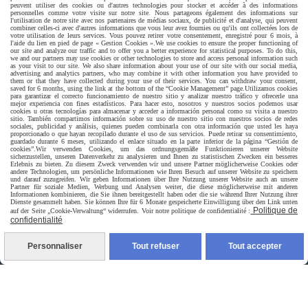
peuvent utiliser des cookies ou d'autres technologies pour stocker et accéder à des informations
personnelles comme votre visite sur notre site. Nous partageons également des informations sur
l'utilisation de notre site avec nos partenaires de médias sociaux, de publicité et d'analyse, qui peuvent
combiner celles-ci avec d'autres informations que vous leur avez fournies ou qu'ils ont collectées lors de
votre utilisation de leurs services. Vous pouvez retirer votre consentement, enregistré pour 6 mois, à
l'aide du lien en pied de page « Gestion Cookies ».
We use cookies to ensure the proper functioning of
our site and analyze our traffic and to offer you a better experience for statistical purposes. To do this,
we and our partners may use cookies or other technologies to store and access personal information such
as your visit to our site. We also share information about your use of our site with our social media,
advertising and analytics partners, who may combine it with other information you have provided to
them or that they have collected during your use of their services. You can withdraw your consent,
saved for 6 months, using the link at the bottom of the “Cookie Management” page.
Utilizamos cookies
Livraison rapide
para garantizar el correcto funcionamiento de nuestro sitio y analizar nuestro tráfico y ofrecerle una
mejor experiencia con fines estadísticos. Para hacer esto, nosotros y nuestros socios podemos usar
cookies u otras tecnologías para almacenar y acceder a información personal como su visita a nuestro
sitio. También compartimos información sobre su uso de nuestro sitio con nuestros socios de redes
sociales, publicidad y análisis, quienes pueden combinarla con otra información que usted les haya
proporcionado o que hayan recopilado durante el uso de sus servicios. Puede retirar su consentimiento,
guardado durante 6 meses, utilizando el enlace situado en la parte inferior de la página “Gestión de
cookies”.
Wir verwenden Cookies, um das ordnungsgemäße Funktionieren unserer Website
sicherzustellen, unseren Datenverkehr zu analysieren und Ihnen zu statistischen Zwecken ein besseres
Erlebnis zu bieten. Zu diesem Zweck verwenden wir und unsere Partner möglicherweise Cookies oder
andere Technologien, um persönliche Informationen wie Ihren Besuch auf unserer Website zu speichern
und darauf zuzugreifen. Wir geben Informationen über Ihre Nutzung unserer Website auch an unsere
Partner für soziale Medien, Werbung und Analysen weiter, die diese möglicherweise mit anderen
Informationen kombinieren, die Sie ihnen bereitgestellt haben oder die sie während Ihrer Nutzung ihrer
livraison à domicile France et union europeen
Dienste gesammelt haben. Sie können Ihre für 6 Monate gespeicherte Einwilligung über den Link unten
Politique de
auf der Seite „Cookie-Verwaltung“ widerrufen. Voir notre politique de confidentialité :
confidentialité
Personnaliser
Tout refuser
Tout accepter
livraison en point relais France