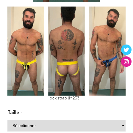
jock strap JM233
Taille :