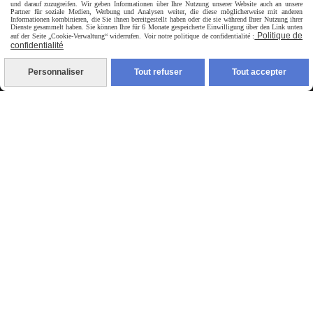
und darauf zuzugreifen. Wir geben Informationen über Ihre Nutzung unserer Website auch an unsere
Partner für soziale Medien, Werbung und Analysen weiter, die diese möglicherweise mit anderen
Informationen kombinieren, die Sie ihnen bereitgestellt haben oder die sie während Ihrer Nutzung ihrer
Dienste gesammelt haben. Sie können Ihre für 6 Monate gespeicherte Einwilligung über den Link unten
Politique de
auf der Seite „Cookie-Verwaltung“ widerrufen. Voir notre politique de confidentialité :
confidentialité
livraison en point relais France
Personnaliser
Tout refuser
Tout accepter
Autoriser
Facebook est désactivé.
jpsexshop
Mentions Légales
Conditions générales de vente
Se rétracter
Politique de confidentialité
Gestion cookies
Mon Compte