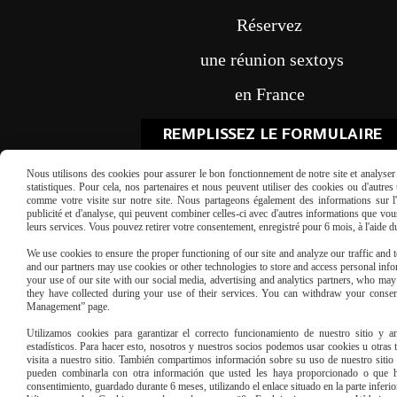
Réservez
une réunion sextoys
en France
REMPLISSEZ LE FORMULAIRE
Nous utilisons des cookies pour assurer le bon fonctionnement de notre site et analyser n
statistiques. Pour cela, nos partenaires et nous peuvent utiliser des cookies ou d'autre
comme votre visite sur notre site. Nous partageons également des informations sur l'u
publicité et d'analyse, qui peuvent combiner celles-ci avec d'autres informations que vous 
leurs services. Vous pouvez retirer votre consentement, enregistré pour 6 mois, à l'aide 
We use cookies to ensure the proper functioning of our site and analyze our traffic and to
Paiement sécu
and our partners may use cookies or other technologies to store and access personal infor
your use of our site with our social media, advertising and analytics partners, who ma
they have collected during your use of their services. You can withdraw your consen
Management” page.
Utilizamos cookies para garantizar el correcto funcionamiento de nuestro sitio y an
estadísticos. Para hacer esto, nosotros y nuestros socios podemos usar cookies u otras
visita a nuestro sitio. También compartimos información sobre su uso de nuestro sitio 
pueden combinarla con otra información que usted les haya proporcionado o que ha
consentimiento, guardado durante 6 meses, utilizando el enlace situado en la parte inferi