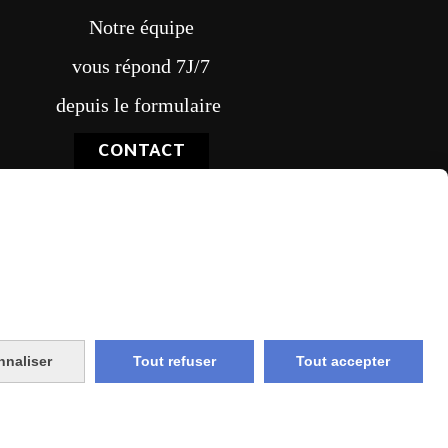
Notre équipe
vous répond 7J/7
depuis le formulaire
CONTACT
vraison rapide
nnaliser
Tout refuser
Tout accepter
e et union
livraison en point relais