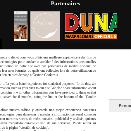
Partenaires
otre trafic et pour vous offrir une meilleure expérience à des fins de
s technologies pour stocker et accéder à des informations personnelles
tilisation de notre site avec nos partenaires de médias sociaux, de
leur avez fournies ou qu'ils ont collectées lors de votre utilisation de
du lien en pied de page « Gestion Cookies ».
 offer you a better experience for statistical purposes. To do this, we
risé
Li
mation such as your visit to our site. We also share information about
y combine it with other information you have provided to them or that
t, saved for 6 months, using the link at the bottom of the “Cookie
Perso
alizar nuestro tráfico y ofrecerle una mejor experiencia con fines
 tecnologías para almacenar y acceder a información personal como su
con nuestros socios de redes sociales, publicidad y análisis, quienes
yan recopilado durante el uso de sus servicios. Puede retirar su
or de la página “Gestión de cookies”.
livraison à domicile Franc