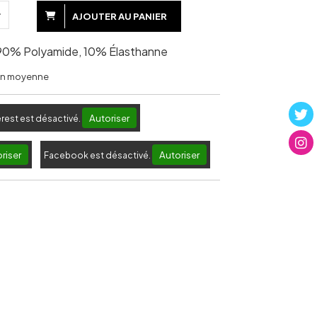
AJOUTER AU PANIER
: 90% Polyamide, 10% Élasthanne
 en moyenne
Autoriser
erest est désactivé.
riser
Autoriser
Facebook est désactivé.