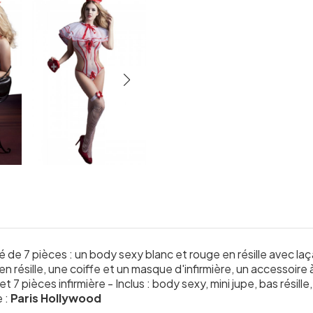
e 7 pièces : un body sexy blanc et rouge en résille avec laça
n résille, une coiffe et un masque d'infirmière, un accessoire 
7 pièces infirmière - Inclus : body sexy, mini jupe, bas résil
e :
Paris Hollywood