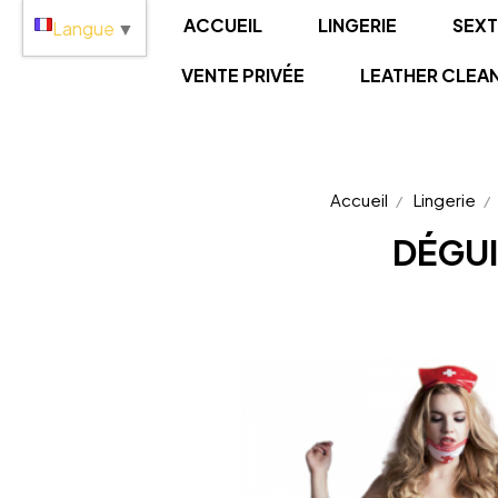
Panneau de gestion des cookies
ACCUEIL
LINGERIE
SEX
Langue
▼
VENTE PRIVÉE
LEATHER CLEA
Accueil
Lingerie
DÉGUI