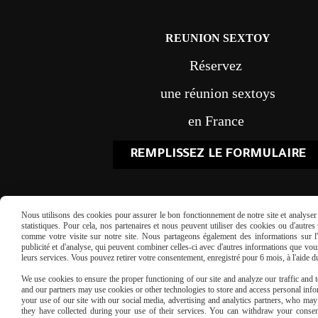
REUNION SEXTOY
Réservez
une réunion sextoys
en France
REMPLISSEZ LE FORMULAIRE
Nous utilisons des cookies pour assurer le bon fonctionnement de notre site et analyser n
statistiques. Pour cela, nos partenaires et nous peuvent utiliser des cookies ou d'autre
comme votre visite sur notre site. Nous partageons également des informations sur l'u
publicité et d'analyse, qui peuvent combiner celles-ci avec d'autres informations que vous 
leurs services. Vous pouvez retirer votre consentement, enregistré pour 6 mois, à l'aide 
Paiement sécu
We use cookies to ensure the proper functioning of our site and analyze our traffic and to
and our partners may use cookies or other technologies to store and access personal infor
your use of our site with our social media, advertising and analytics partners, who ma
they have collected during your use of their services. You can withdraw your consen