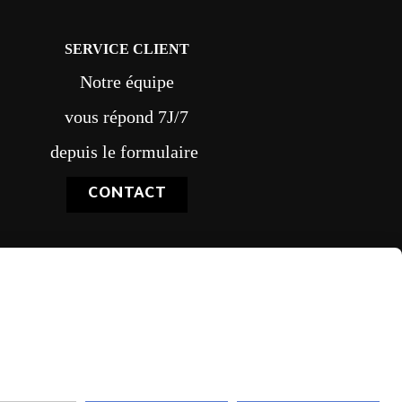
SERVICE CLIENT
Notre équipe
vous répond 7J/7
depuis le formulaire
CONTACT
vraison rapide