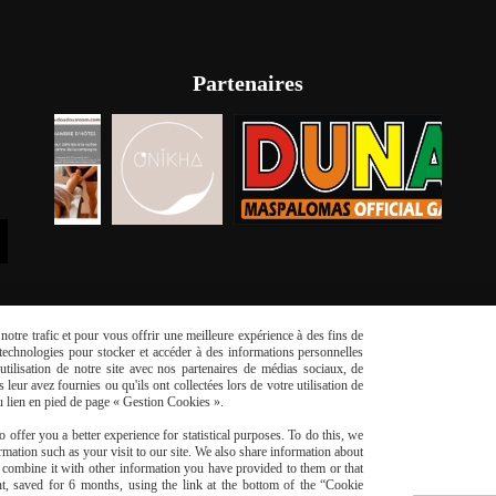
Partenaires
otre trafic et pour vous offrir une meilleure expérience à des fins de
s technologies pour stocker et accéder à des informations personnelles
tilisation de notre site avec nos partenaires de médias sociaux, de
leur avez fournies ou qu'ils ont collectées lors de votre utilisation de
du lien en pied de page « Gestion Cookies ».
risé
Li
 offer you a better experience for statistical purposes. To do this, we
mation such as your visit to our site. We also share information about
y combine it with other information you have provided to them or that
t, saved for 6 months, using the link at the bottom of the “Cookie