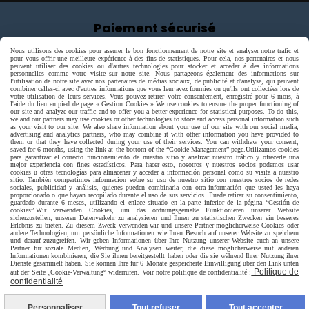
Paiement sécurisé
Nous utilisons des cookies pour assurer le bon fonctionnement de notre site et analyser notre trafic et
pour vous offrir une meilleure expérience à des fins de statistiques. Pour cela, nos partenaires et nous
peuvent utiliser des cookies ou d'autres technologies pour stocker et accéder à des informations
personnelles comme votre visite sur notre site. Nous partageons également des informations sur
l'utilisation de notre site avec nos partenaires de médias sociaux, de publicité et d'analyse, qui peuvent
combiner celles-ci avec d'autres informations que vous leur avez fournies ou qu'ils ont collectées lors de
votre utilisation de leurs services. Vous pouvez retirer votre consentement, enregistré pour 6 mois, à
l'aide du lien en pied de page « Gestion Cookies ».
We use cookies to ensure the proper functioning of
our site and analyze our traffic and to offer you a better experience for statistical purposes. To do this,
we and our partners may use cookies or other technologies to store and access personal information such
as your visit to our site. We also share information about your use of our site with our social media,
advertising and analytics partners, who may combine it with other information you have provided to
them or that they have collected during your use of their services. You can withdraw your consent,
saved for 6 months, using the link at the bottom of the “Cookie Management” page.
Utilizamos cookies
para garantizar el correcto funcionamiento de nuestro sitio y analizar nuestro tráfico y ofrecerle una
mejor experiencia con fines estadísticos. Para hacer esto, nosotros y nuestros socios podemos usar
cookies u otras tecnologías para almacenar y acceder a información personal como su visita a nuestro
sitio. También compartimos información sobre su uso de nuestro sitio con nuestros socios de redes
sociales, publicidad y análisis, quienes pueden combinarla con otra información que usted les haya
proporcionado o que hayan recopilado durante el uso de sus servicios. Puede retirar su consentimiento,
guardado durante 6 meses, utilizando el enlace situado en la parte inferior de la página “Gestión de
cookies”.
Wir verwenden Cookies, um das ordnungsgemäße Funktionieren unserer Website
sicherzustellen, unseren Datenverkehr zu analysieren und Ihnen zu statistischen Zwecken ein besseres
Erlebnis zu bieten. Zu diesem Zweck verwenden wir und unsere Partner möglicherweise Cookies oder
andere Technologien, um persönliche Informationen wie Ihren Besuch auf unserer Website zu speichern
und darauf zuzugreifen. Wir geben Informationen über Ihre Nutzung unserer Website auch an unsere
Partner für soziale Medien, Werbung und Analysen weiter, die diese möglicherweise mit anderen
Livraison rapide
Informationen kombinieren, die Sie ihnen bereitgestellt haben oder die sie während Ihrer Nutzung ihrer
Dienste gesammelt haben. Sie können Ihre für 6 Monate gespeicherte Einwilligung über den Link unten
Politique de
auf der Seite „Cookie-Verwaltung“ widerrufen. Voir notre politique de confidentialité :
confidentialité
Personnaliser
Tout refuser
Tout accepter