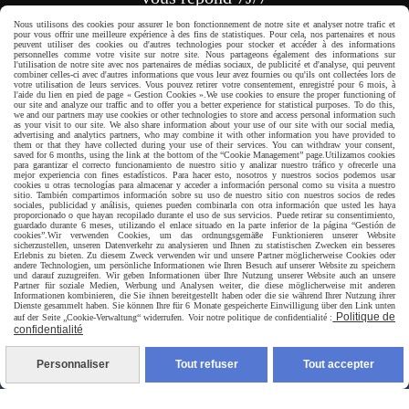
Nous utilisons des cookies pour assurer le bon fonctionnement de notre site et analyser notre trafic et
depuis le formulaire
pour vous offrir une meilleure expérience à des fins de statistiques. Pour cela, nos partenaires et nous
peuvent utiliser des cookies ou d'autres technologies pour stocker et accéder à des informations
personnelles comme votre visite sur notre site. Nous partageons également des informations sur
l'utilisation de notre site avec nos partenaires de médias sociaux, de publicité et d'analyse, qui peuvent
CONTACT
combiner celles-ci avec d'autres informations que vous leur avez fournies ou qu'ils ont collectées lors de
votre utilisation de leurs services. Vous pouvez retirer votre consentement, enregistré pour 6 mois, à
l'aide du lien en pied de page « Gestion Cookies ».
We use cookies to ensure the proper functioning of
our site and analyze our traffic and to offer you a better experience for statistical purposes. To do this,
we and our partners may use cookies or other technologies to store and access personal information such
as your visit to our site. We also share information about your use of our site with our social media,
advertising and analytics partners, who may combine it with other information you have provided to
them or that they have collected during your use of their services. You can withdraw your consent,
saved for 6 months, using the link at the bottom of the “Cookie Management” page.
Utilizamos cookies
para garantizar el correcto funcionamiento de nuestro sitio y analizar nuestro tráfico y ofrecerle una
Paiement sécurisé
mejor experiencia con fines estadísticos. Para hacer esto, nosotros y nuestros socios podemos usar
cookies u otras tecnologías para almacenar y acceder a información personal como su visita a nuestro
sitio. También compartimos información sobre su uso de nuestro sitio con nuestros socios de redes
sociales, publicidad y análisis, quienes pueden combinarla con otra información que usted les haya
proporcionado o que hayan recopilado durante el uso de sus servicios. Puede retirar su consentimiento,
guardado durante 6 meses, utilizando el enlace situado en la parte inferior de la página “Gestión de
cookies”.
Wir verwenden Cookies, um das ordnungsgemäße Funktionieren unserer Website
sicherzustellen, unseren Datenverkehr zu analysieren und Ihnen zu statistischen Zwecken ein besseres
Erlebnis zu bieten. Zu diesem Zweck verwenden wir und unsere Partner möglicherweise Cookies oder
andere Technologien, um persönliche Informationen wie Ihren Besuch auf unserer Website zu speichern
und darauf zuzugreifen. Wir geben Informationen über Ihre Nutzung unserer Website auch an unsere
Partner für soziale Medien, Werbung und Analysen weiter, die diese möglicherweise mit anderen
Informationen kombinieren, die Sie ihnen bereitgestellt haben oder die sie während Ihrer Nutzung ihrer
Dienste gesammelt haben. Sie können Ihre für 6 Monate gespeicherte Einwilligung über den Link unten
Politique de
auf der Seite „Cookie-Verwaltung“ widerrufen. Voir notre politique de confidentialité :
confidentialité
Personnaliser
Tout refuser
Tout accepter