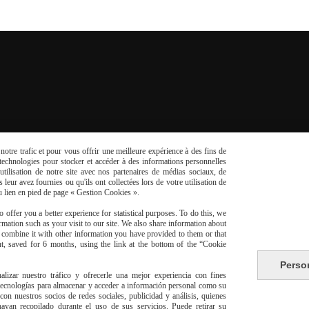
Partenaires
otre trafic et pour vous offrir une meilleure expérience à des fins de
s technologies pour stocker et accéder à des informations personnelles
tilisation de notre site avec nos partenaires de médias sociaux, de
leur avez fournies ou qu'ils ont collectées lors de votre utilisation de
du lien en pied de page « Gestion Cookies ».
 offer you a better experience for statistical purposes. To do this, we
mation such as your visit to our site. We also share information about
y combine it with other information you have provided to them or that
t, saved for 6 months, using the link at the bottom of the “Cookie
Perso
alizar nuestro tráfico y ofrecerle una mejor experiencia con fines
 tecnologías para almacenar y acceder a información personal como su
con nuestros socios de redes sociales, publicidad y análisis, quienes
yan recopilado durante el uso de sus servicios. Puede retirar su