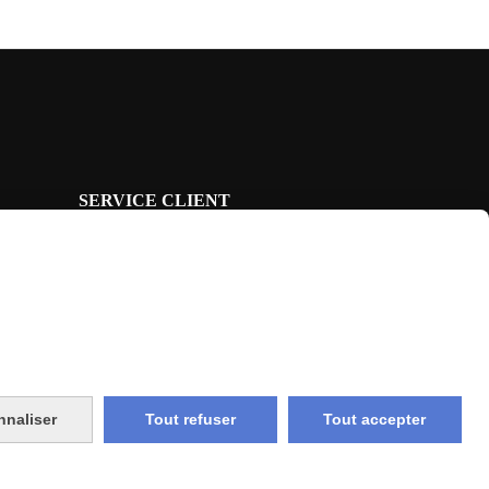
SERVICE CLIENT
Notre équipe
vous répond 7J/7
depuis le formulaire
CONTACT
nnaliser
Tout refuser
Tout accepter