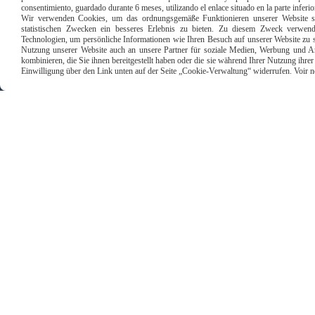
consentimiento, guardado durante 6 meses, utilizando el enlace situado en la parte inferi
Wir verwenden Cookies, um das ordnungsgemäße Funktionieren unserer Website sic
statistischen Zwecken ein besseres Erlebnis zu bieten. Zu diesem Zweck verwen
Paiement sécu
Technologien, um persönliche Informationen wie Ihren Besuch auf unserer Website zu s
Nutzung unserer Website auch an unsere Partner für soziale Medien, Werbung und An
kombinieren, die Sie ihnen bereitgestellt haben oder die sie während Ihrer Nutzung ihr
Einwilligung über den Link unten auf der Seite „Cookie-Verwaltung“ widerrufen. Voir notr
Mentions Légales
Conditions g