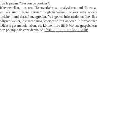
or de la página “Gestión de cookies”.
herzustellen, unseren Datenverkehr zu analysieren und Ihnen zu
den wir und unsere Partner möglicherweise Cookies oder andere
risé
Li
peichern und darauf zuzugreifen. Wir geben Informationen über Ihre
alysen weiter, die diese möglicherweise mit anderen Informationen
er Dienste gesammelt haben. Sie können Ihre für 6 Monate gespeicherte
e politique de confidentialité :
Politique de confidentialité
livraison à domicile Franc
europeen
jpsexshop
Autoriser
Facebook est désactivé.
énérales de vente
Se rétracter
Politique de confidentialité