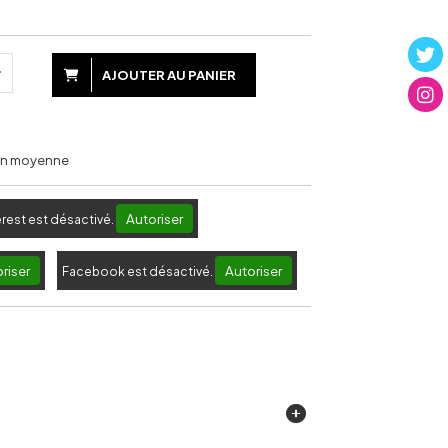
AJOUTER AU PANIER
 en moyenne
Autoriser
erest est désactivé.
riser
Autoriser
Facebook est désactivé.