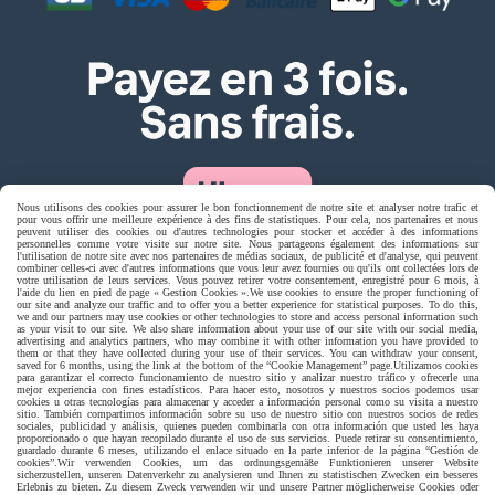
Nous utilisons des cookies pour assurer le bon fonctionnement de notre site et analyser notre trafic et
pour vous offrir une meilleure expérience à des fins de statistiques. Pour cela, nos partenaires et nous
peuvent utiliser des cookies ou d'autres technologies pour stocker et accéder à des informations
personnelles comme votre visite sur notre site. Nous partageons également des informations sur
l'utilisation de notre site avec nos partenaires de médias sociaux, de publicité et d'analyse, qui peuvent
combiner celles-ci avec d'autres informations que vous leur avez fournies ou qu'ils ont collectées lors de
Livraison rapide
votre utilisation de leurs services. Vous pouvez retirer votre consentement, enregistré pour 6 mois, à
l'aide du lien en pied de page « Gestion Cookies ».
We use cookies to ensure the proper functioning of
our site and analyze our traffic and to offer you a better experience for statistical purposes. To do this,
we and our partners may use cookies or other technologies to store and access personal information such
as your visit to our site. We also share information about your use of our site with our social media,
advertising and analytics partners, who may combine it with other information you have provided to
them or that they have collected during your use of their services. You can withdraw your consent,
saved for 6 months, using the link at the bottom of the “Cookie Management” page.
Utilizamos cookies
para garantizar el correcto funcionamiento de nuestro sitio y analizar nuestro tráfico y ofrecerle una
mejor experiencia con fines estadísticos. Para hacer esto, nosotros y nuestros socios podemos usar
cookies u otras tecnologías para almacenar y acceder a información personal como su visita a nuestro
sitio. También compartimos información sobre su uso de nuestro sitio con nuestros socios de redes
sociales, publicidad y análisis, quienes pueden combinarla con otra información que usted les haya
proporcionado o que hayan recopilado durante el uso de sus servicios. Puede retirar su consentimiento,
guardado durante 6 meses, utilizando el enlace situado en la parte inferior de la página “Gestión de
livraison à domicile France et union europeen
cookies”.
Wir verwenden Cookies, um das ordnungsgemäße Funktionieren unserer Website
sicherzustellen, unseren Datenverkehr zu analysieren und Ihnen zu statistischen Zwecken ein besseres
Erlebnis zu bieten. Zu diesem Zweck verwenden wir und unsere Partner möglicherweise Cookies oder