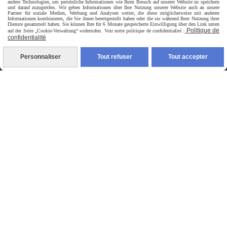
andere Technologien, um persönliche Informationen wie Ihren Besuch auf unserer Website zu speichern
und darauf zuzugreifen. Wir geben Informationen über Ihre Nutzung unserer Website auch an unsere
Partner für soziale Medien, Werbung und Analysen weiter, die diese möglicherweise mit anderen
Informationen kombinieren, die Sie ihnen bereitgestellt haben oder die sie während Ihrer Nutzung ihrer
Dienste gesammelt haben. Sie können Ihre für 6 Monate gespeicherte Einwilligung über den Link unten
Politique de
auf der Seite „Cookie-Verwaltung“ widerrufen. Voir notre politique de confidentialité :
confidentialité
livraison en point relais France
Personnaliser
Tout refuser
Tout accepter
Autoriser
Facebook est désactivé.
jpsexshop
Mentions Légales
Conditions générales de vente
Se rétracter
Politique de confidentialité
Gestion cookies
Mon Compte