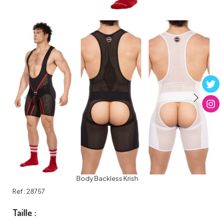
Body Backless Krish
Ref :
28757
Taille :